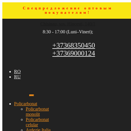
Спецпредложение оптовым
покупателям!
Sari
Sari
Chisinau, sos. Hincesti, 140/1
la
la
navigare
conținut
8:30 - 17:00 (Luni–Vineri);
+37368350450
+37369000124
RO
RU
Policarbonat
Policarbonat
monolit
Policarbonat
celular
Ardezie Italia