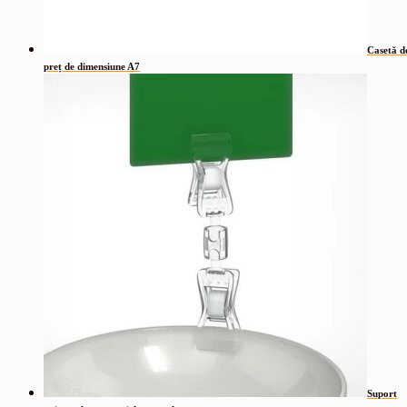
Casetă d
preț de dimensiune A7
Suport