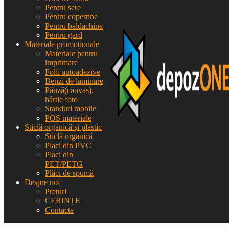
Pentru sere
Pentru copertine
Pentru baldachine
Pentru gard
Materiale promoționale
Materiale pentru
imprimare
Folii autoadezive
Benzi de laminare
Pânză(canvas),
hârtie foto
Standuri mobile
POS materiale
Sticlă organică și plastic
Sticlă organică
Placi din PVC
Placi din
PET/PETG
Plăci de spumă
Despre noi
Prețuri
CERINȚE
Contacte