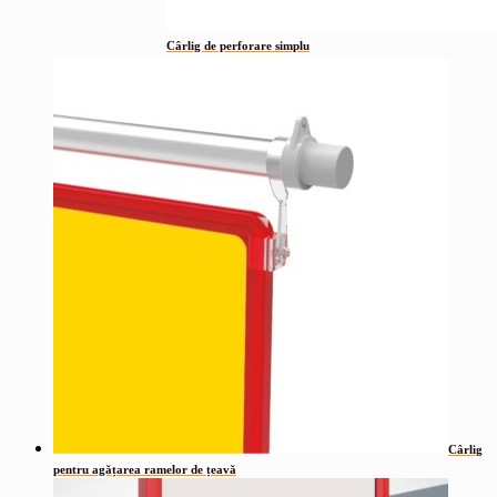
Cârlig de perforare simplu
Cârlig
pentru agățarea ramelor de țeavă