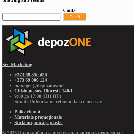
Showing all 9 results
Caută
Caută
Seo Marketing
+373 68 350 450
+373 69 000 124
manager@depozone.md
Chisinau, sos. Hincesti, 140/1
9:00 до 17:00 (ПН-ПТ)
Sunati. Putem sa ne retinem daca e necesar.
Policarbonat
Materiale promoționale
Sticlă organică și plastic
© 2026 Поликарбонат, оргстекло, пластики, рекламные