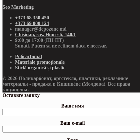
Seo Marketing
+373 68 350 450
+373 69 000 124
manager@depozone.md
Chisinau, sos. Hincesti, 140/1
9:00 до 17:00 (ПН-ПТ)
Sunati. Putem sa ne retinem daca e necesar.
Policarbonat
Materiale promoționale
Sticlă organică și plastic
© 2026 Поликарбонат, оргстекло, пластики, рекламные
материалы - продажа в Кишинёве (Молдова). Все права
защищены.
Оставьте заявку
Ваше имя
Ваш e-mail