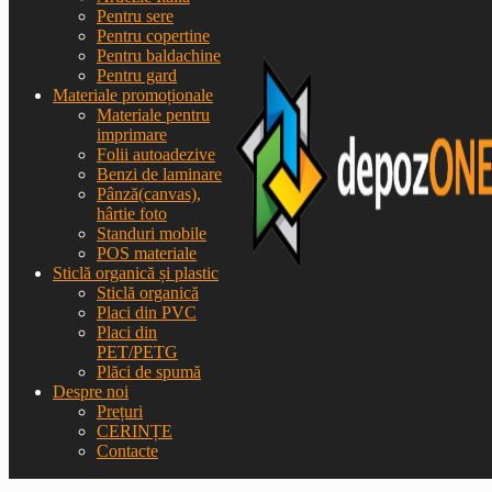
Pentru sere
Pentru copertine
Pentru baldachine
Pentru gard
Materiale promoționale
Materiale pentru
imprimare
Folii autoadezive
Benzi de laminare
Pânză(canvas),
hârtie foto
Standuri mobile
POS materiale
Sticlă organică și plastic
Sticlă organică
Placi din PVC
Placi din
PET/PETG
Plăci de spumă
Despre noi
Prețuri
CERINȚE
Contacte