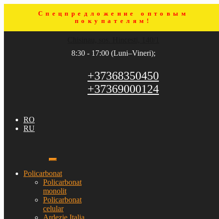
Спецпредложение оптовым
покупателям!
Sari
Sari
Chisinau, sos. Hincesti, 140/1
la
la
navigare
conținut
8:30 - 17:00 (Luni–Vineri);
+37368350450
+37369000124
RO
RU
Policarbonat
Policarbonat
monolit
Policarbonat
celular
Ardezie Italia