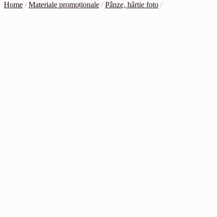
Home
/
Materiale promoționale
/
Pânze, hârtie foto
/