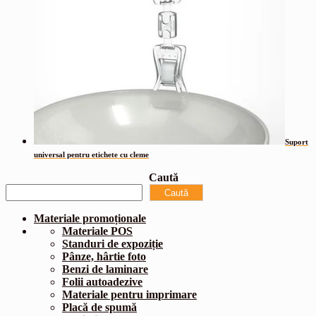
Suport
universal pentru etichete cu cleme
Caută
Caută
Materiale promoționale
Materiale POS
Standuri de expoziție
Pânze, hârtie foto
Benzi de laminare
Folii autoadezive
Materiale pentru imprimare
Placă de spumă