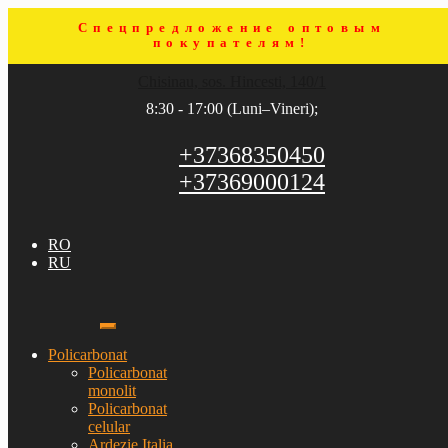
Спецпредложение оптовым
покупателям!
Sari
Sari
Chisinau, sos. Hincesti, 140/1
la
la
navigare
conținut
8:30 - 17:00 (Luni–Vineri);
+37368350450
+37369000124
RO
RU
Policarbonat
Policarbonat
monolit
Policarbonat
celular
Ardezie Italia