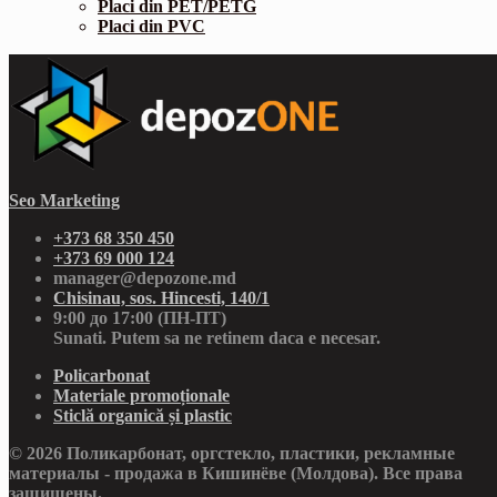
Placi din PET/PETG
Placi din PVC
Seo Marketing
+373 68 350 450
+373 69 000 124
manager@depozone.md
Chisinau, sos. Hincesti, 140/1
9:00 до 17:00 (ПН-ПТ)
Sunati. Putem sa ne retinem daca e necesar.
Policarbonat
Materiale promoționale
Sticlă organică și plastic
© 2026 Поликарбонат, оргстекло, пластики, рекламные
материалы - продажа в Кишинёве (Молдова). Все права
защищены.