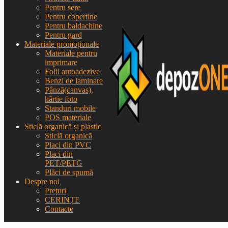
Pentru sere
Pentru copertine
Pentru baldachine
Pentru gard
Materiale promoționale
Materiale pentru
imprimare
Folii autoadezive
Benzi de laminare
Pânză(canvas),
hârtie foto
Standuri mobile
POS materiale
Sticlă organică și plastic
Sticlă organică
Placi din PVC
Placi din
PET/PETG
Plăci de spumă
Despre noi
Prețuri
CERINȚE
Contacte