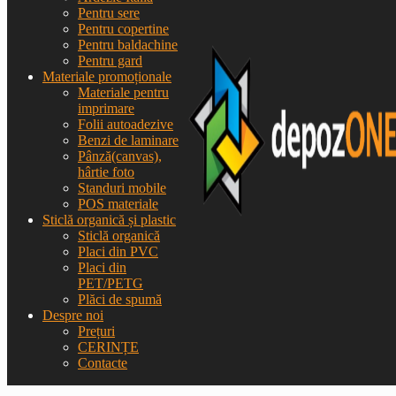
Pentru sere
Pentru copertine
Pentru baldachine
Pentru gard
Materiale promoționale
Materiale pentru
imprimare
Folii autoadezive
Benzi de laminare
Pânză(canvas),
hârtie foto
Standuri mobile
POS materiale
Sticlă organică și plastic
Sticlă organică
Placi din PVC
Placi din
PET/PETG
Plăci de spumă
Despre noi
Prețuri
CERINȚE
Contacte