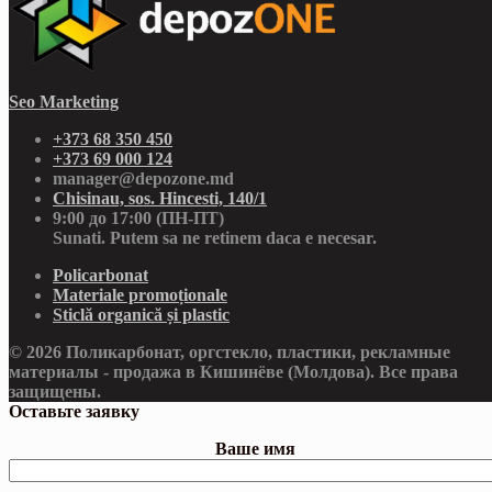
Seo Marketing
+373 68 350 450
+373 69 000 124
manager@depozone.md
Chisinau, sos. Hincesti, 140/1
9:00 до 17:00 (ПН-ПТ)
Sunati. Putem sa ne retinem daca e necesar.
Policarbonat
Materiale promoționale
Sticlă organică și plastic
© 2026 Поликарбонат, оргстекло, пластики, рекламные
материалы - продажа в Кишинёве (Молдова). Все права
защищены.
Оставьте заявку
Ваше имя