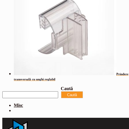
Prindere
transversală cu unghi reglabil
Caută
Caută
Misc