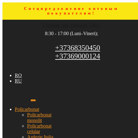
Спецпредложение оптовым
покупателям!
Sari
Sari
Chisinau, sos. Hincesti, 140/1
la
la
navigare
conținut
8:30 - 17:00 (Luni–Vineri);
+37368350450
+37369000124
RO
RU
Policarbonat
Policarbonat
monolit
Policarbonat
celular
Ardezie Italia