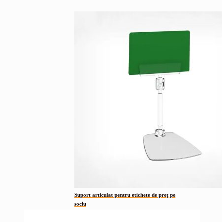
Suport articulat pentru etichete de preț pe
soclu