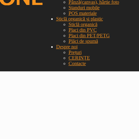
Pânză(canvas), hârtie foto
Standuri mobile
POS materiale
Sticlă organică și plastic
Sticlă organică
Placi din PVC
Placi din PET/PETG
Plăci de spumă
Despre noi
Prețuri
CERINȚE
Contacte