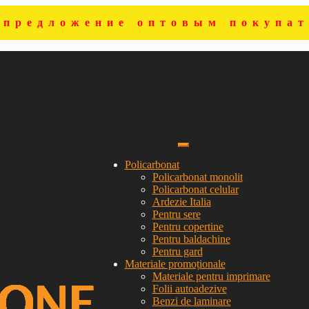
цпредложение оптовым покупат
Policarbonat
Policarbonat monolit
Policarbonat celular
Ardezie Italia
Pentru sere
Pentru copertine
Pentru baldachine
Pentru gard
Materiale promoționale
Materiale pentru imprimare
Folii autoadezive
Benzi de laminare