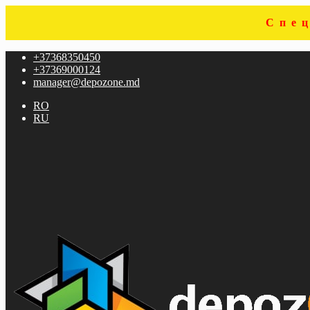
Спе
Sari
Sari
+37368350450
la
la
+37369000124
navigare
conținut
manager@depozone.md
RO
RU