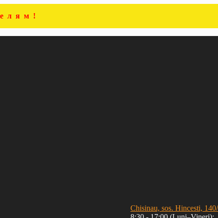
елям!
Chisinau, sos. Hincesti, 140
8:30 - 17:00 (Luni–Vineri);