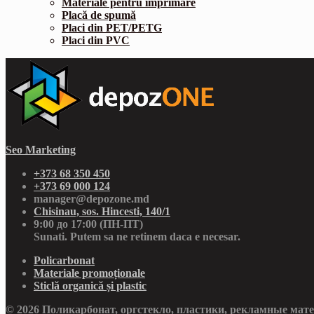
Materiale pentru imprimare
Placă de spumă
Placi din PET/PETG
Placi din PVC
Seo Marketing
+373 68 350 450
+373 69 000 124
manager@depozone.md
Chisinau, sos. Hincesti, 140/1
9:00 до 17:00 (ПН-ПТ)
Sunati. Putem sa ne retinem daca e necesar.
Policarbonat
Materiale promoționale
Sticlă organică și plastic
© 2026 Поликарбонат, оргстекло, пластики, рекламные мат