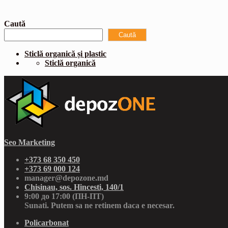
Caută
Caută
Sticlă organică și plastic
Sticlă organică
Seo Marketing
+373 68 350 450
+373 69 000 124
manager@depozone.md
Chisinau, sos. Hincesti, 140/1
9:00 до 17:00 (ПН-ПТ)
Sunati. Putem sa ne retinem daca e necesar.
Policarbonat