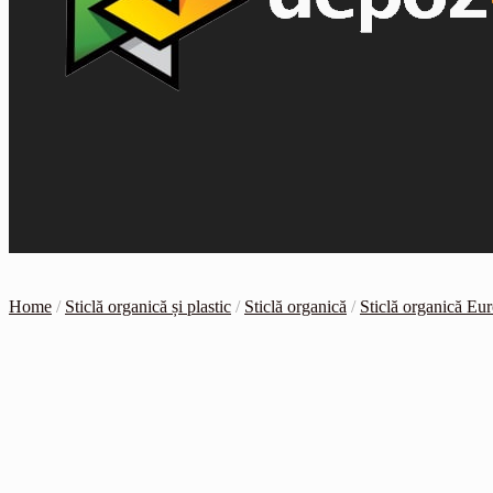
Home
/
Sticlă organică și plastic
/
Sticlă organică
/
Sticlă organică Eu