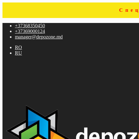
Спе
Sari
Sari
+37368350450
la
la
+37369000124
navigare
conținut
manager@depozone.md
RO
RU