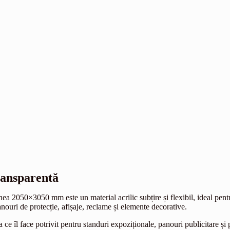
ransparentă
 2050×3050 mm este un material acrilic subțire și flexibil, ideal pentru 
anouri de protecție, afișaje, reclame și elemente decorative.
e îl face potrivit pentru standuri expoziționale, panouri publicitare și 