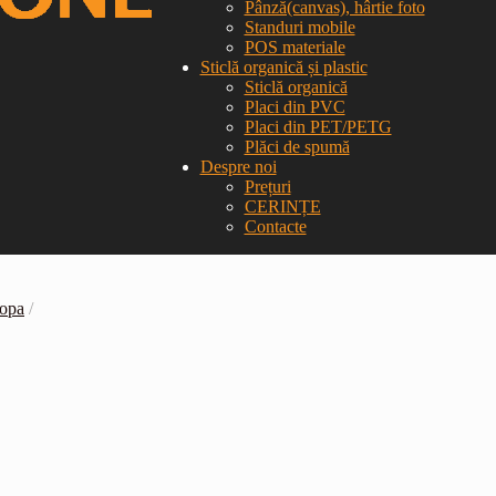
Pânză(canvas), hârtie foto
Standuri mobile
POS materiale
Sticlă organică și plastic
Sticlă organică
Placi din PVC
Placi din PET/PETG
Plăci de spumă
Despre noi
Prețuri
CERINȚE
Contacte
ropa
/