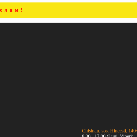
елям!
Chisinau, sos. Hincesti, 140
8:30 - 17:00 (Luni–Vineri);