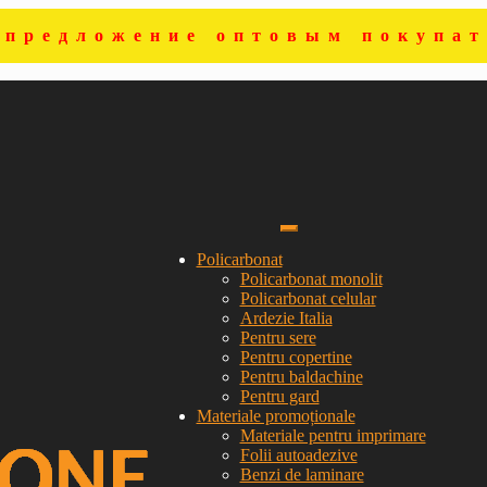
цпредложение оптовым покупат
Policarbonat
Policarbonat monolit
Policarbonat celular
Ardezie Italia
Pentru sere
Pentru copertine
Pentru baldachine
Pentru gard
Materiale promoționale
Materiale pentru imprimare
Folii autoadezive
Benzi de laminare