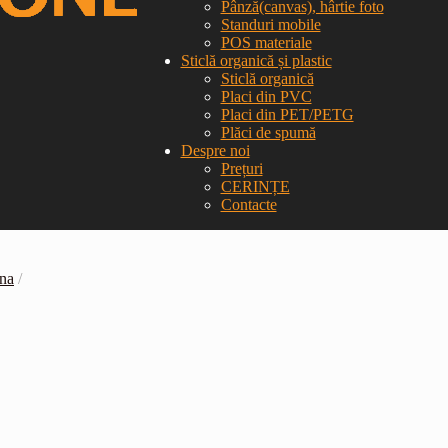
Pânză(canvas), hârtie foto
Standuri mobile
POS materiale
Sticlă organică și plastic
Sticlă organică
Placi din PVC
Placi din PET/PETG
Plăci de spumă
Despre noi
Prețuri
CERINȚE
Contacte
ina
/