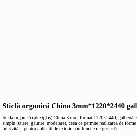
Sticlă organică China 3mm*1220*2440 ga
Sticla organică (plexiglas) China 3 mm, format 1220×2440, galbenă este 
simplu (tăiere, găurire, modelare), ceea ce permite realizarea de forme 
potrivită și pentru aplicații de exterior (în funcție de proiect).