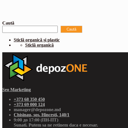
Caută
Caută
Sticlă organică și plastic
Sticlă organică
Seo Marketing
+373 68 350 450
+373 69 000 124
manager@depozone.md
Chisinau, sos. Hincesti, 140/1
9:00 до 17:00 (ПН-ПТ)
Sunati. Putem sa ne retinem daca e necesar.