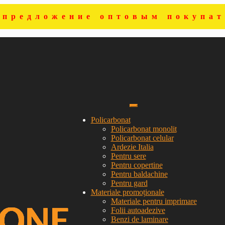
цпредложение оптовым покупат
Policarbonat
Policarbonat monolit
Policarbonat celular
Ardezie Italia
Pentru sere
Pentru copertine
Pentru baldachine
Pentru gard
Materiale promoționale
Materiale pentru imprimare
Folii autoadezive
Benzi de laminare