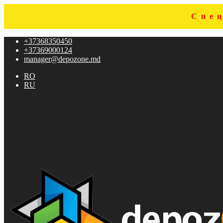
Спе
Sari
Sari
+37368350450
la
la
+37369000124
navigare
conținut
manager@depozone.md
RO
RU