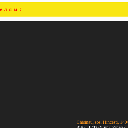
елям!
Chisinau, sos. Hincesti, 140
8:30 - 17:00 (Luni–Vineri);