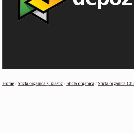
Home
/
Sticlă organică și plastic
/
Sticlă organică
/
Sticlă organică Ch