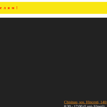
елям!
Chisinau, sos. Hincesti, 140
8:30 - 17:00 (Luni–Vineri);