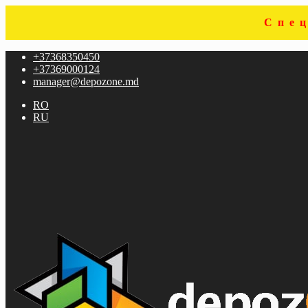
Спе
Sari
Sari
+37368350450
la
la
+37369000124
navigare
conținut
manager@depozone.md
RO
RU