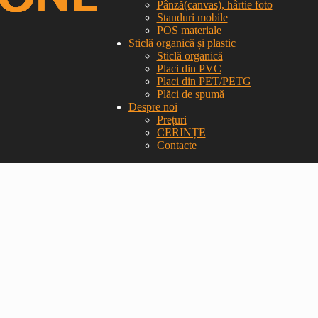
Pânză(canvas), hârtie foto
Standuri mobile
POS materiale
Sticlă organică și plastic
Sticlă organică
Placi din PVC
Placi din PET/PETG
Plăci de spumă
Despre noi
Prețuri
CERINȚE
Contacte