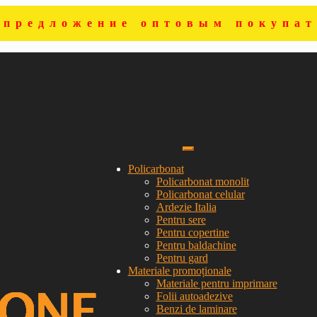
цпредложение оптовым покупат
Policarbonat
Policarbonat monolit
Policarbonat celular
Ardezie Italia
Pentru sere
Pentru copertine
Pentru baldachine
Pentru gard
Materiale promoționale
Materiale pentru imprimare
Folii autoadezive
Benzi de laminare