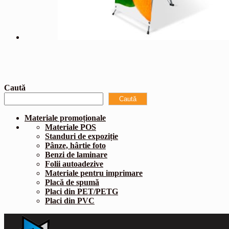
Caută
Caută
Materiale promoționale
Materiale POS
Standuri de expoziție
Pânze, hârtie foto
Benzi de laminare
Folii autoadezive
Materiale pentru imprimare
Placă de spumă
Placi din PET/PETG
Placi din PVC