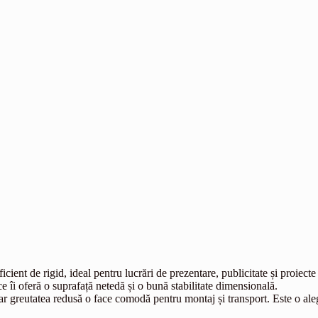
t de rigid, ideal pentru lucrări de prezentare, publicitate și proiecte 
ce îi oferă o suprafață netedă și o bună stabilitate dimensională.
 iar greutatea redusă o face comodă pentru montaj și transport. Este o al