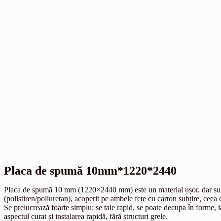
Placa de spumă 10mm*1220*2440
Placa de spumă 10 mm (1220×2440 mm) este un material ușor, dar suficien
(polistiren/poliuretan), acoperit pe ambele fețe cu carton subțire, ceea 
Se prelucrează foarte simplu: se taie rapid, se poate decupa în forme,
aspectul curat și instalarea rapidă, fără structuri grele.