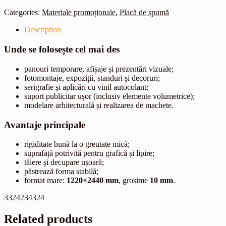
Categories:
Materiale promoționale
,
Placă de spumă
Description
Unde se folosește cel mai des
panouri temporare, afișaje și prezentări vizuale;
fotomontaje, expoziții, standuri și decoruri;
serigrafie și aplicări cu vinil autocolant;
suport publicitar ușor (inclusiv elemente volumetrice);
modelare arhitecturală și realizarea de machete.
Avantaje principale
rigiditate bună la o greutate mică;
suprafață potrivită pentru grafică și lipire;
tăiere și decupare ușoară;
păstrează forma stabilă;
format mare:
1220×2440 mm
, grosime
10 mm
.
3324234324
Related products