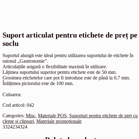
Suport articulat pentru etichete de preț pe
soclu
Suportul alungit este ideal pentru utilizarea suportului de etichete în
raionul „Gastronomie”.
Articulațiile asigură o flexibilitate maximă în utilizare.
Lățimea suportului superior pentru etichete este de 50 mm.
Grosimea etichetelor care pot fi introduse este de până la 0,7 mm.
Înălțimea piciorului este de 100 mm.
Culoarea:
Cod articol: 042
Categories:
Misc
,
Materiale POS
,
Suporturi pentru etichete de preț cu
cleme și clipsuri
,
Materiale promoționale
3324234324