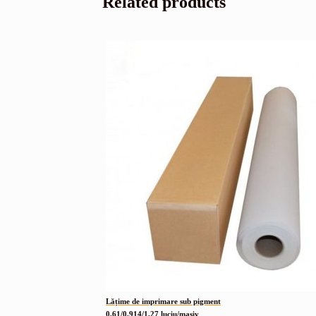
Related products
Lățime de imprimare sub pigment
0,61/0,914/1,27 luciu/masiv