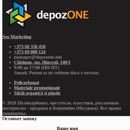
Seo Marketing
+373 68 350 450
+373 69 000 124
manager@depozone.md
Chisinau, sos. Hincesti, 140/1
9:00 до 17:00 (ПН-ПТ)
Sunati. Putem sa ne retinem daca e necesar.
Policarbonat
Materiale promoționale
Sticlă organică și plastic
© 2026 Поликарбонат, оргстекло, пластики, рекламные
материалы - продажа в Кишинёве (Молдова). Все права
защищены.
Оставьте заявку
Ваше имя