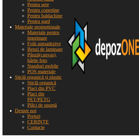
Pentru sere
Pentru copertine
Pentru baldachine
Pentru gard
Materiale promoționale
Materiale pentru
imprimare
Folii autoadezive
Benzi de laminare
Pânză(canvas),
hârtie foto
Standuri mobile
POS materiale
Sticlă organică și plastic
Sticlă organică
Placi din PVC
Placi din
PET/PETG
Plăci de spumă
Despre noi
Prețuri
CERINȚE
Contacte