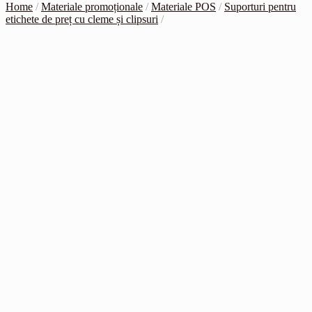
Home
/
Materiale promoționale
/
Materiale POS
/
Suporturi pentru
etichete de preț cu cleme și clipsuri
/