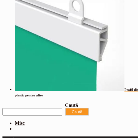
Profil di
plastic pentru afișe
Caută
Caută
Misc