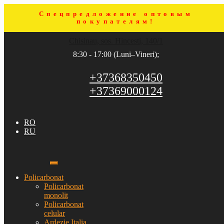
Спецпредложение оптовым
покупателям!
Sari
Sari
Chisinau, sos. Hincesti, 140/1
la
la
navigare
conținut
8:30 - 17:00 (Luni–Vineri);
+37368350450
+37369000124
RO
RU
Policarbonat
Policarbonat
monolit
Policarbonat
celular
Ardezie Italia