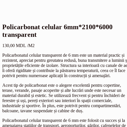
Policarbonat celular 6mm*2100*6000
transparent
130,00
MDL
/M2
Policarbonatul celular transparent de 6 mm este un material practic și
rezistent, apreciat pentru greutatea redusă, buna transmitere a luminii ș
proprietățile eficiente de izolare. Structura sa interioară cu canale de a
îi oferă rigiditate și contribuie la păstrarea temperaturii, ceea ce îl face
potrivit pentru numeroase aplicații în construcții și amenajări.
Acest tip de policarbonat este o alegere excelentă pentru copertine,
terase, verande, pasaje acoperite și alte lucrări unde este necesar un
material durabil și estetic. Se utilizează frecvent și pentru închideri de
ferestre și uși, pereți exteriori sau interiori în spații comerciale,
industriale și sportive. În plus, este potrivit pentru compartimentări,
balcoane, tavane suspendate și cabine de duș.
Policarbonatul celular transparent de 6 mm este folosit cu succes și la
amenajarea stațiilor de transport, aeroporturilor, gărilor, cafenelelor de