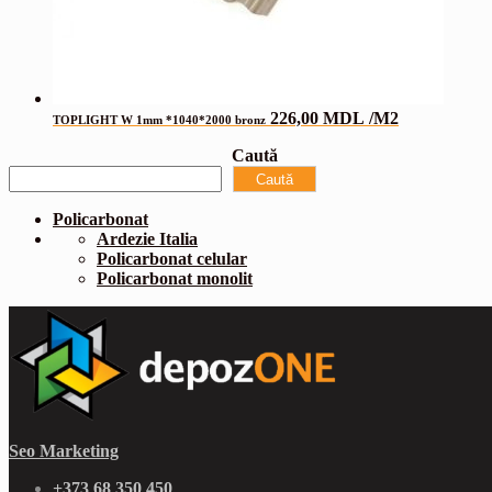
226,00
MDL
/M2
TOPLIGHT W 1mm *1040*2000 bronz
Caută
Caută
Policarbonat
Ardezie Italia
Policarbonat celular
Policarbonat monolit
Seo Marketing
+373 68 350 450