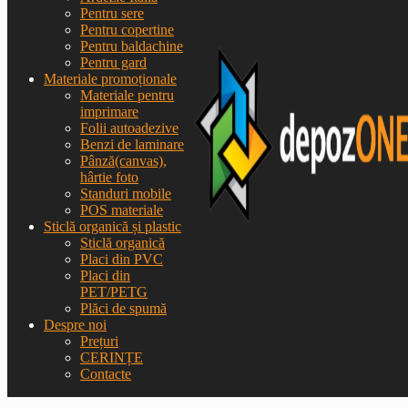
Pentru sere
Pentru copertine
Pentru baldachine
Pentru gard
Materiale promoționale
Materiale pentru
imprimare
Folii autoadezive
Benzi de laminare
Pânză(canvas),
hârtie foto
Standuri mobile
POS materiale
Sticlă organică și plastic
Sticlă organică
Placi din PVC
Placi din
PET/PETG
Plăci de spumă
Despre noi
Prețuri
CERINȚE
Contacte