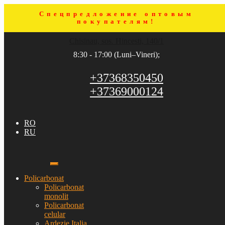
Спецпредложение оптовым
покупателям!
Sari
Sari
Chisinau, sos. Hincesti, 140/1
la
la
navigare
conținut
8:30 - 17:00 (Luni–Vineri);
+37368350450
+37369000124
RO
RU
Policarbonat
Policarbonat
monolit
Policarbonat
celular
Ardezie Italia