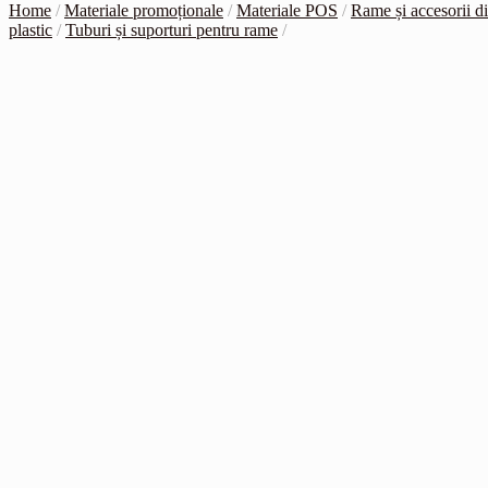
Home
/
Materiale promoționale
/
Materiale POS
/
Rame și accesorii d
plastic
/
Tuburi și suporturi pentru rame
/