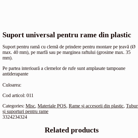
Suport universal pentru rame din plastic
Suport pentru ramă cu clemă de prindere pentru montare pe țeavă (Ø
max. 40 mm), pe marfă sau pe marginea raftului (grosime max. 35
mm).
Pe partea interioară a clemelor de rufe sunt amplasate tampoane
antiderapante
Culoarea:
Cod articol: 011
Categories:
Misc
,
Materiale POS
,
Rame și accesorii din plastic
,
Tubur
și suporturi pentru rame
3324234324
Related products