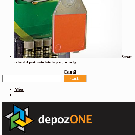
Suport
rabatabil pentru etichete de preț, cu cârlig
Caută
Caută
Misc