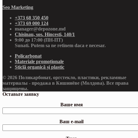
Seo Marketing
+373 68 350 450
+373 69 000 124
manager@depozone.md
Chisinau, sos. Hincesti, 140/1
9:00 до 17:00 (ПН-ПТ)
Sunati. Putem sa ne retinem daca e necesar.
Policarbonat
Materiale promoționale
Sticlă organică și plastic
© 2026 Поликарбонат, оргстекло, пластики, рекламные
материалы - продажа в Кишинёве (Молдова). Все права
защищены.
Оставьте заявку
Ваше имя
Ваш e-mail