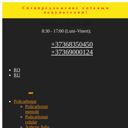
Спецпредложение оптовым
покупателям!
Sari
Sari
Chisinau, sos. Hincesti, 140/1
la
la
navigare
conținut
8:30 - 17:00 (Luni–Vineri);
+37368350450
+37369000124
RO
RU
Policarbonat
Policarbonat
monolit
Policarbonat
celular
Ardezie Italia