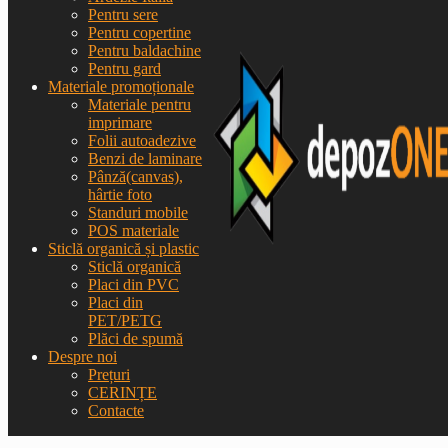
Pentru sere
Pentru copertine
Pentru baldachine
Pentru gard
Materiale promoționale
Materiale pentru
imprimare
Folii autoadezive
Benzi de laminare
Pânză(canvas),
hârtie foto
Standuri mobile
POS materiale
Sticlă organică și plastic
Sticlă organică
Placi din PVC
Placi din
PET/PETG
Plăci de spumă
Despre noi
Prețuri
CERINȚE
Contacte