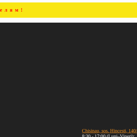
елям!
Chisinau, sos. Hincesti, 140
8:30 - 17:00 (Luni–Vineri);