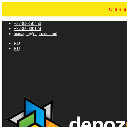
Спе
Sari
Sari
+37368350450
la
la
+37369000124
navigare
conținut
manager@depozone.md
RO
RU