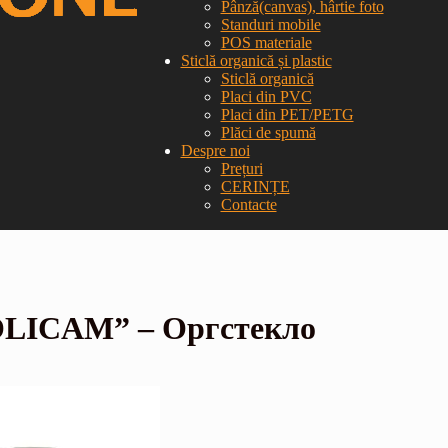
Pânză(canvas), hârtie foto
Standuri mobile
POS materiale
Sticlă organică și plastic
Sticlă organică
Placi din PVC
Placi din PET/PETG
Plăci de spumă
Despre noi
Prețuri
CERINȚE
Contacte
OLICAM” – Оргстекло