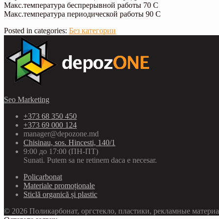
Макс.температура беспрерывной работы 70 C
Макс.температура периодической работы 90 C
Posted in categories:
Без категории
Seo Marketing
+373 68 350 450
+373 69 000 124
manager@depozone.md
Chisinau, sos. Hincesti, 140/1
9:00 до 17:00 (ПН-ПТ)
Sunati. Putem sa ne retinem daca e necesar.
Policarbonat
Materiale promoționale
Sticlă organică și plastic
© 2026 Поликарбонат, оргстекло, пластики, рекламные матери