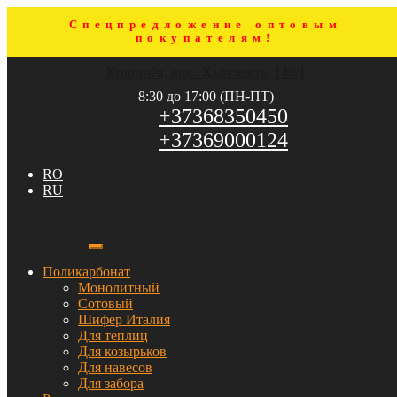
Спецпредложение оптовым
покупателям!
Перейти
Перейти
Кишинёв, шос. Хынчешть, 140/1
к
к
навигации
содержимому
8:30 до 17:00 (ПН-ПТ)
+37368350450
+37369000124
RO
RU
Поликарбонат
Монолитный
Сотовый
Шифер Италия
Для теплиц
Для козырьков
Для навесов
Для забора