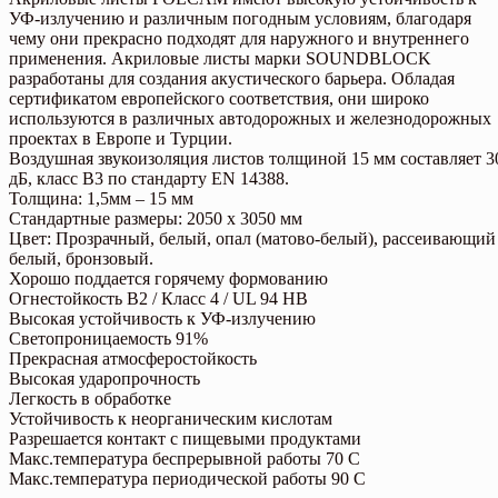
УФ-излучению и различным погодным условиям, благодаря
чему они прекрасно подходят для наружного и внутреннего
применения. Акриловые листы марки SOUNDBLOCK
разработаны для создания акустического барьера. Обладая
сертификатом европейского соответствия, они широко
используются в различных автодорожных и железнодорожных
проектах в Европе и Турции.
Воздушная звукоизоляция листов толщиной 15 мм составляет 3
дБ, класс B3 по стандарту EN 14388.
Толщина: 1,5мм – 15 мм
Стандартные размеры: 2050 x 3050 мм
Цвет: Прозрачный, белый, опал (матово-белый), рассеивающий
белый, бронзовый.
Хорошо поддается горячему формованию
Огнестойкость B2 / Класс 4 / UL 94 HB
Высокая устойчивость к УФ-излучению
Светопроницаемость 91%
Прекрасная атмосферостойкость
Высокая ударопрочность
Легкость в обработке
Устойчивость к неорганическим кислотам
Разрешается контакт с пищевыми продуктами
Макс.температура беспрерывной работы 70 C
Макс.температура периодической работы 90 C