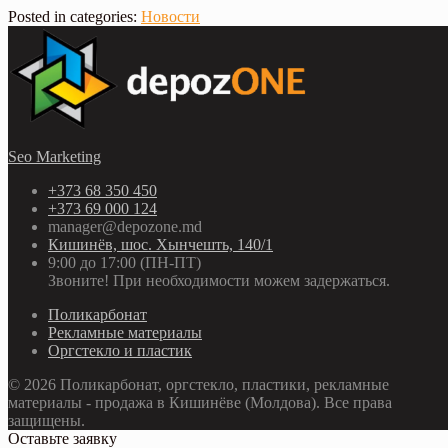
Posted in categories:
Новости
Seo Marketing
+373 68 350 450
+373 69 000 124
manager@depozone.md
Кишинёв, шос. Хынчешть, 140/1
9:00 до 17:00 (ПН-ПТ)
Звоните! При необходимости можем задержаться.
Поликарбонат
Рекламные материалы
Оргстекло и пластик
© 2026 Поликарбонат, оргстекло, пластики, рекламные
материалы - продажа в Кишинёве (Молдова). Все права
защищены.
Оставьте заявку