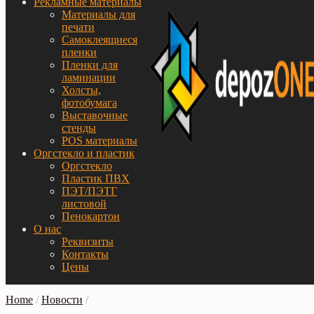
Рекламные материалы
Материалы для
печати
Самоклеящиеся
пленки
Пленки для
ламинации
Холсты,
фотобумага
Выставочные
стенды
POS материалы
Оргстекло и пластик
Оргстекло
Пластик ПВХ
ПЭТ/ПЭТГ
листовой
Пенокартон
О нас
Реквизиты
Контакты
Цены
Home
/
Новости
/