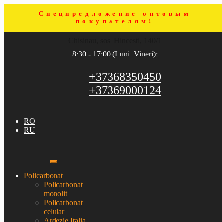
Спецпредложение оптовым
покупателям!
Sari
Sari
Chisinau, sos. Hincesti, 140/1
la
la
navigare
conținut
8:30 - 17:00 (Luni–Vineri);
+37368350450
+37369000124
RO
RU
Policarbonat
Policarbonat
monolit
Policarbonat
celular
Ardezie Italia