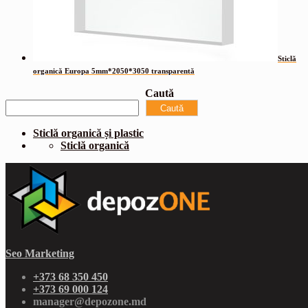
Sticlă
organică Europa 5mm*2050*3050 transparentă
Caută
Caută
Sticlă organică și plastic
Sticlă organică
Seo Marketing
+373 68 350 450
+373 69 000 124
manager@depozone.md