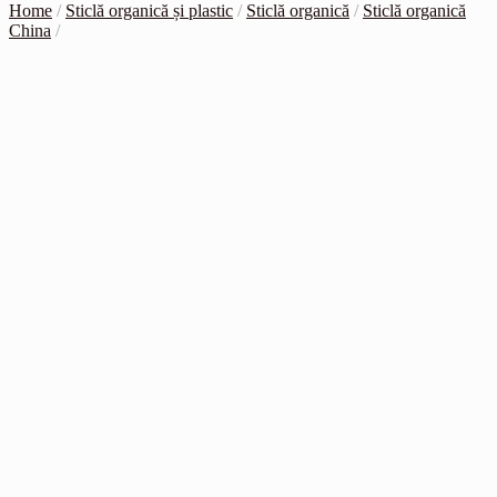
Home
/
Sticlă organică și plastic
/
Sticlă organică
/
Sticlă organică
China
/