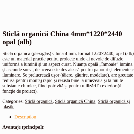
Sticlă organică China 4mm*1220*2440
opal (alb)
Sticla organică (plexiglas) China 4 mm, format 1220×2440, opal (alb)
este un material practic pentru proiecte unde ai nevoie de difuzie
uniformă a luminii și un aspect curat. Nuanța opală „înmoaie” lumina
și ascunde sursa, de aceea este des aleasă pentru panouri și elemente 
iluminare. Se prelucrează ușor (tăiere, găurire, modelare), are greutate
redusă pentru montaj rapid și rezistă bine la umezeală și la multe
substanțe chimice, fiind potrivită și pentru utilizări în exterior (în
funcție de proiect).
Categories:
Sticlă organică
,
Sticlă organică China
,
Sticlă organică și
plastic
Description
Avantaje (principal):