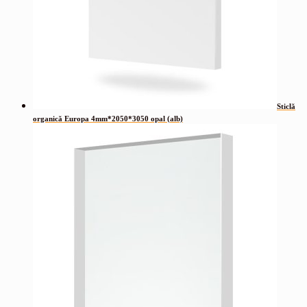
Sticlă
organică Europa 4mm*2050*3050 opal (alb)