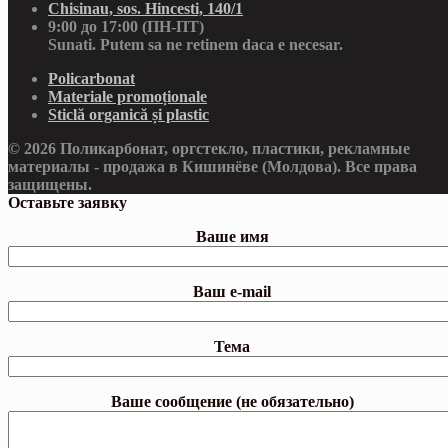
Chisinau, sos. Hincesti, 140/1
9:00 до 17:00 (ПН-ПТ)
Sunati. Putem sa ne retinem daca e necesar.
Policarbonat
Materiale promoționale
Sticlă organică și plastic
© 2026 Поликарбонат, оргстекло, пластики, рекламные
материалы - продажа в Кишинёве (Молдова). Все права
защищены.
Оставьте заявку
Ваше имя
Ваш e-mail
Тема
Ваше сообщение (не обязательно)