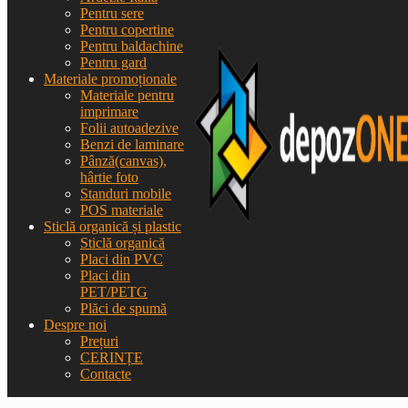
Pentru sere
Pentru copertine
Pentru baldachine
Pentru gard
Materiale promoționale
Materiale pentru
imprimare
Folii autoadezive
Benzi de laminare
Pânză(canvas),
hârtie foto
Standuri mobile
POS materiale
Sticlă organică și plastic
Sticlă organică
Placi din PVC
Placi din
PET/PETG
Plăci de spumă
Despre noi
Prețuri
CERINȚE
Contacte