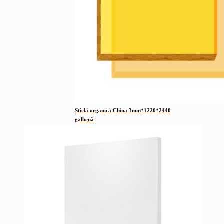
Sticlă organică China 3mm*1220*2440
galbenă