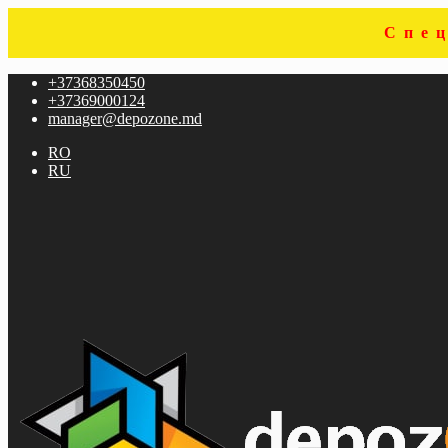
Спе
Перейти
Перейти
+37368350450
к
к
+37369000124
навигации
содержимому
manager@depozone.md
RO
RU