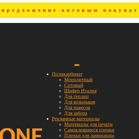
цпредложение оптовым покупат
Поликарбонат
Монолитный
Сотовый
Шифер Италия
Для теплиц
Для козырьков
Для навесов
Для забора
Рекламные материалы
Материалы для печати
Самоклеящиеся пленки
Пленки для ламинации