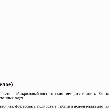
елое)
стетичный акриловый лист с мягким светорассеиванием. Благо
твенных задач.
сверлить, фрезеровать, полировать, гибить и использовать для л