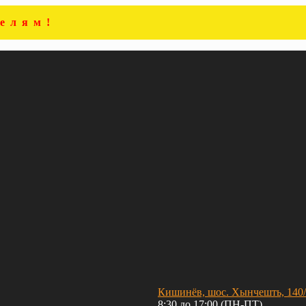
елям!
Кишинёв, шос. Хынчешть, 140
8:30 до 17:00 (ПН-ПТ)