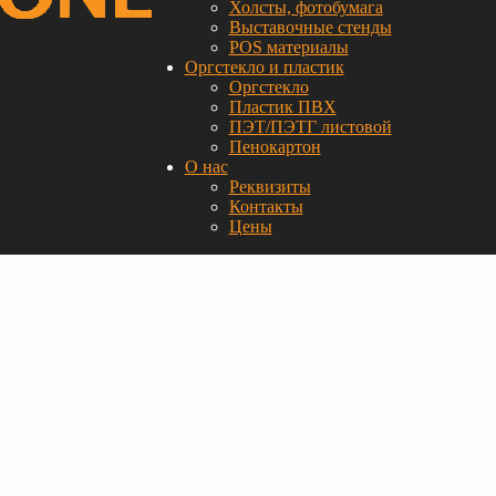
Холсты, фотобумага
Выставочные стенды
POS материалы
Оргстекло и пластик
Оргстекло
Пластик ПВХ
ПЭТ/ПЭТГ листовой
Пенокартон
О нас
Реквизиты
Контакты
Цены