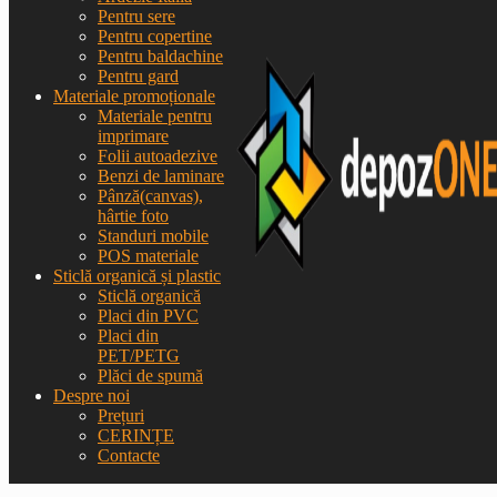
Pentru sere
Pentru copertine
Pentru baldachine
Pentru gard
Materiale promoționale
Materiale pentru
imprimare
Folii autoadezive
Benzi de laminare
Pânză(canvas),
hârtie foto
Standuri mobile
POS materiale
Sticlă organică și plastic
Sticlă organică
Placi din PVC
Placi din
PET/PETG
Plăci de spumă
Despre noi
Prețuri
CERINȚE
Contacte