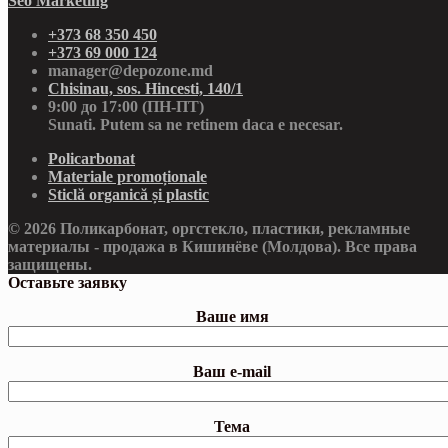
Seo Marketing
+373 68 350 450
+373 69 000 124
manager@depozone.md
Chisinau, sos. Hincesti, 140/1
9:00 до 17:00 (ПН-ПТ)
Sunati. Putem sa ne retinem daca e necesar.
Policarbonat
Materiale promoționale
Sticlă organică și plastic
© 2026 Поликарбонат, оргстекло, пластики, рекламные
материалы - продажа в Кишинёве (Молдова). Все права
защищены.
Оставьте заявку
Ваше имя
Ваш e-mail
Тема