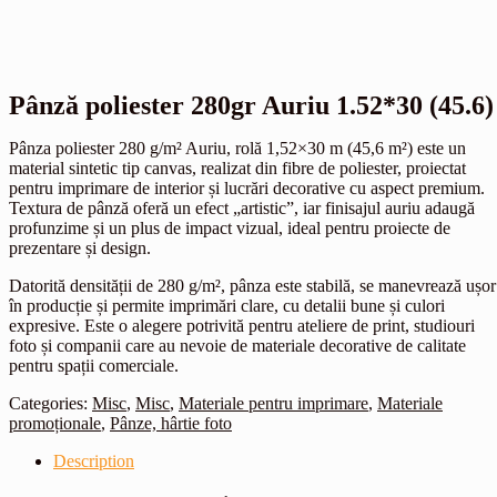
Pânză poliester 280gr Auriu 1.52*30 (45.6)
Pânza poliester 280 g/m² Auriu, rolă 1,52×30 m (45,6 m²) este un
material sintetic tip canvas, realizat din fibre de poliester, proiectat
pentru imprimare de interior și lucrări decorative cu aspect premium.
Textura de pânză oferă un efect „artistic”, iar finisajul auriu adaugă
profunzime și un plus de impact vizual, ideal pentru proiecte de
prezentare și design.
Datorită densității de 280 g/m², pânza este stabilă, se manevrează ușor
în producție și permite imprimări clare, cu detalii bune și culori
expresive. Este o alegere potrivită pentru ateliere de print, studiouri
foto și companii care au nevoie de materiale decorative de calitate
pentru spații comerciale.
Categories:
Misc
,
Misc
,
Materiale pentru imprimare
,
Materiale
promoționale
,
Pânze, hârtie foto
Description