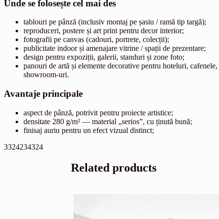
Unde se folosește cel mai des
tablouri pe pânză (inclusiv montaj pe șasiu / ramă tip targă);
reproduceri, postere și art print pentru decor interior;
fotografii pe canvas (cadouri, portrete, colecții);
publicitate indoor și amenajare vitrine / spații de prezentare;
design pentru expoziții, galerii, standuri și zone foto;
panouri de artă și elemente decorative pentru hoteluri, cafenele,
showroom-uri.
Avantaje principale
aspect de pânză, potrivit pentru proiecte artistice;
densitate 280 g/m² — material „serios”, cu ținută bună;
finisaj auriu pentru un efect vizual distinct;
3324234324
Related products