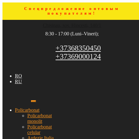
Спецпредложение оптовым
покупателям!
Sari
Sari
Chisinau, sos. Hincesti, 140/1
la
la
navigare
conținut
8:30 - 17:00 (Luni–Vineri);
+37368350450
+37369000124
RO
RU
Policarbonat
Policarbonat
monolit
Policarbonat
celular
Ardezie Italia