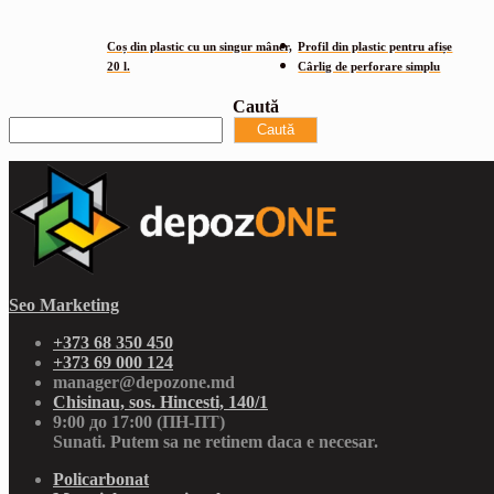
Coș din plastic cu un singur mâner,
Profil din plastic pentru afișe
20 l.
Cârlig de perforare simplu
Caută
Caută
Seo Marketing
+373 68 350 450
+373 69 000 124
manager@depozone.md
Chisinau, sos. Hincesti, 140/1
9:00 до 17:00 (ПН-ПТ)
Sunati. Putem sa ne retinem daca e necesar.
Policarbonat