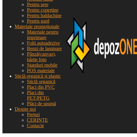
Pentru sere
Pentru copertine
Pentru baldachine
Pentru gard
Materiale promoționale
Materiale pentru
imprimare
Folii autoadezive
Benzi de laminare
Pânză(canvas),
hârtie foto
Standuri mobile
POS materiale
Sticlă organică și plastic
Sticlă organică
Placi din PVC
Placi din
PET/PETG
Plăci de spumă
Despre noi
Prețuri
CERINȚE
Contacte