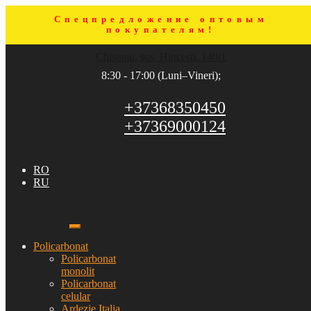
Спецпредложение оптовым
покупателям!
Sari
Sari
Chisinau, sos. Hincesti, 140/1
la
la
navigare
conținut
8:30 - 17:00 (Luni–Vineri);
+37368350450
+37369000124
RO
RU
Policarbonat
Policarbonat
monolit
Policarbonat
celular
Ardezie Italia