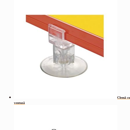
Clemă c
ventuză