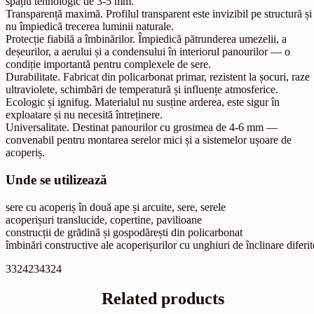
spațiu tehnologic de 3-5 mm.
Transparență maximă. Profilul transparent este invizibil pe structură și
nu împiedică trecerea luminii naturale.
Protecție fiabilă a îmbinărilor. Împiedică pătrunderea umezelii, a
deșeurilor, a aerului și a condensului în interiorul panourilor — o
condiție importantă pentru complexele de sere.
Durabilitate. Fabricat din policarbonat primar, rezistent la șocuri, raze
ultraviolete, schimbări de temperatură și influențe atmosferice.
Ecologic și ignifug. Materialul nu susține arderea, este sigur în
exploatare și nu necesită întreținere.
Universalitate. Destinat panourilor cu grosimea de 4-6 mm —
convenabil pentru montarea serelor mici și a sistemelor ușoare de
acoperiș.
Unde se utilizează
sere cu acoperiș în două ape și arcuite, sere, serele
acoperișuri translucide, copertine, pavilioane
construcții de grădină și gospodărești din policarbonat
îmbinări constructive ale acoperișurilor cu unghiuri de înclinare diferit
3324234324
Related products