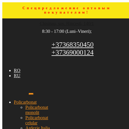
Спецпредложение оптовым
покупателям!
Sari
Sari
Chisinau, sos. Hincesti, 140/1
la
la
navigare
conținut
8:30 - 17:00 (Luni–Vineri);
+37368350450
+37369000124
RO
RU
Policarbonat
Policarbonat
monolit
Policarbonat
celular
Ardezie Italia