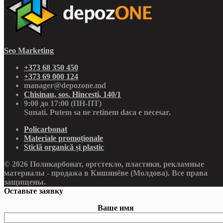
Seo Marketing
+373 68 350 450
+373 69 000 124
manager@depozone.md
Chisinau, sos. Hincesti, 140/1
9:00 до 17:00 (ПН-ПТ)
Sunati. Putem sa ne retinem daca e necesar.
Policarbonat
Materiale promoționale
Sticlă organică și plastic
© 2026 Поликарбонат, оргстекло, пластики, рекламные
материалы - продажа в Кишинёве (Молдова). Все права
защищены.
Оставьте заявку
Ваше имя