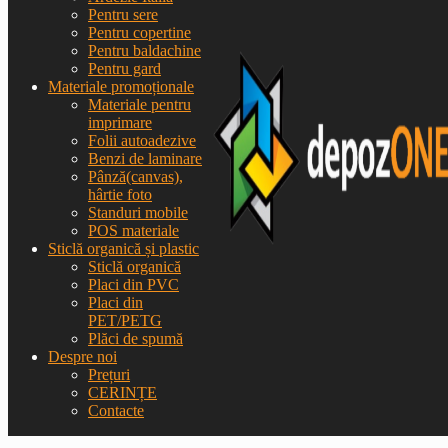
Pentru sere
Pentru copertine
Pentru baldachine
Pentru gard
Materiale promoționale
Materiale pentru
imprimare
Folii autoadezive
Benzi de laminare
Pânză(canvas),
hârtie foto
Standuri mobile
POS materiale
Sticlă organică și plastic
Sticlă organică
Placi din PVC
Placi din
PET/PETG
Plăci de spumă
Despre noi
Prețuri
CERINȚE
Contacte