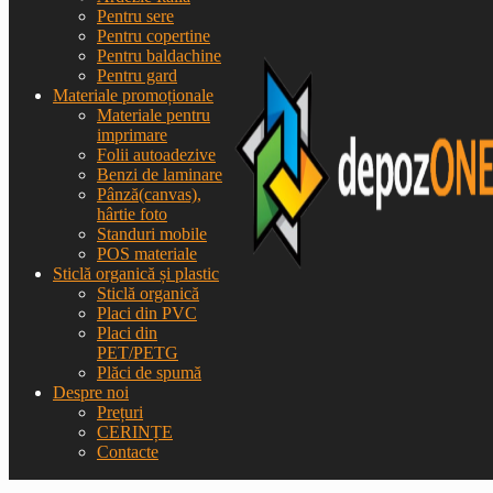
Pentru sere
Pentru copertine
Pentru baldachine
Pentru gard
Materiale promoționale
Materiale pentru
imprimare
Folii autoadezive
Benzi de laminare
Pânză(canvas),
hârtie foto
Standuri mobile
POS materiale
Sticlă organică și plastic
Sticlă organică
Placi din PVC
Placi din
PET/PETG
Plăci de spumă
Despre noi
Prețuri
CERINȚE
Contacte