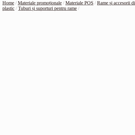
Home
/
Materiale promoționale
/
Materiale POS
/
Rame și accesorii d
plastic
/
Tuburi și suporturi pentru rame
/