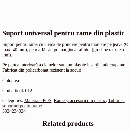
Suport universal pentru rame din plastic
Suport pentru ramă cu clemă de prindere pentru montare pe țeavă (Ø
max. 40 mm), pe marfă sau pe marginea raftului (grosime max. 35
mm).
Pe partea interioară a clemelor sunt amplasate inserții antiderapante.
Fabricat din policarbonat rezistent la șocuri
Culoarea:
Cod articol: 012
Categories:
Materiale POS
,
Rame și accesorii din plastic
,
Tuburi și
suporturi pentru rame
3324234324
Related products