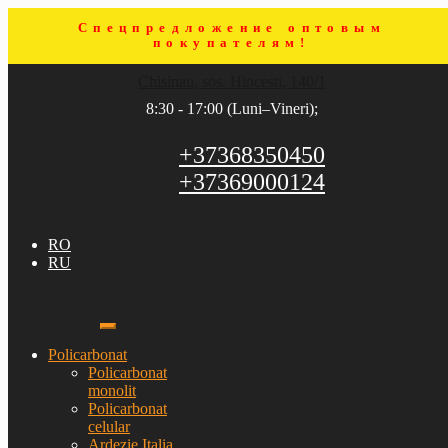
Спецпредложение оптовым
покупателям!
Sari
Sari
Chisinau, sos. Hincesti, 140/1
la
la
navigare
conținut
8:30 - 17:00 (Luni–Vineri);
+37368350450
+37369000124
RO
RU
Policarbonat
Policarbonat
monolit
Policarbonat
celular
Ardezie Italia