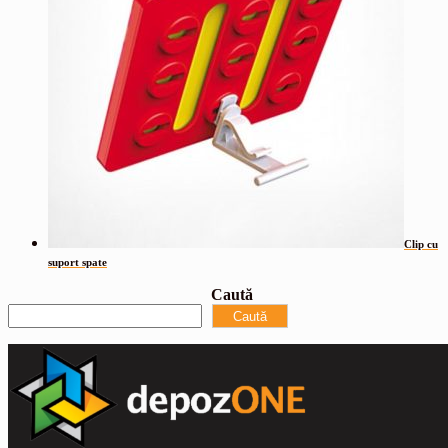
Clip cu
suport spate
Caută
Caută