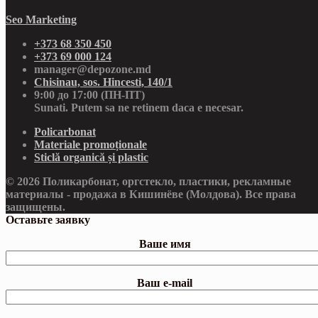
Seo Marketing
+373 68 350 450
+373 69 000 124
manager@depozone.md
Chisinau, sos. Hincesti, 140/1
9:00 до 17:00 (ПН-ПТ)
Sunati. Putem sa ne retinem daca e necesar.
Policarbonat
Materiale promoționale
Sticlă organică și plastic
© 2026 Поликарбонат, оргстекло, пластики, рекламные
материалы - продажа в Кишинёве (Молдова). Все права
защищены.
Оставьте заявку
Ваше имя
Ваш e-mail