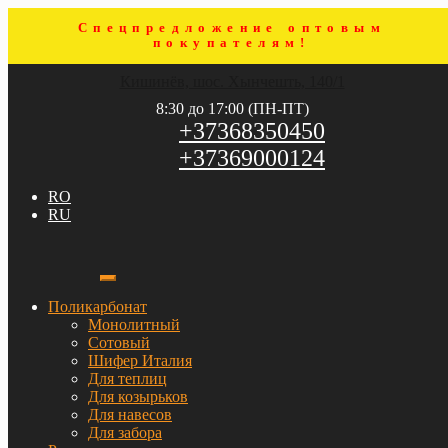
Спецпредложение оптовым
покупателям!
Перейти
Перейти
Кишинёв, шос. Хынчешть, 140/1
к
к
навигации
содержимому
8:30 до 17:00 (ПН-ПТ)
+37368350450
+37369000124
RO
RU
Поликарбонат
Монолитный
Сотовый
Шифер Италия
Для теплиц
Для козырьков
Для навесов
Для забора