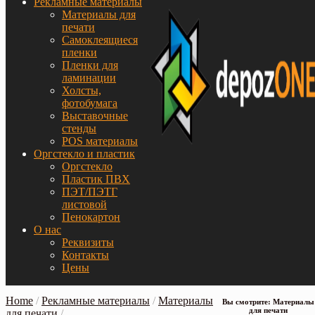
Рекламные материалы
Материалы для
печати
Самоклеящиеся
пленки
Пленки для
ламинации
Холсты,
фотобумага
Выставочные
стенды
POS материалы
Оргстекло и пластик
Оргстекло
Пластик ПВХ
ПЭТ/ПЭТГ
листовой
Пенокартон
О нас
Реквизиты
Контакты
Цены
Home
/
Рекламные материалы
/
Материалы
Вы смотрите: Материалы
для печати
для печати
/