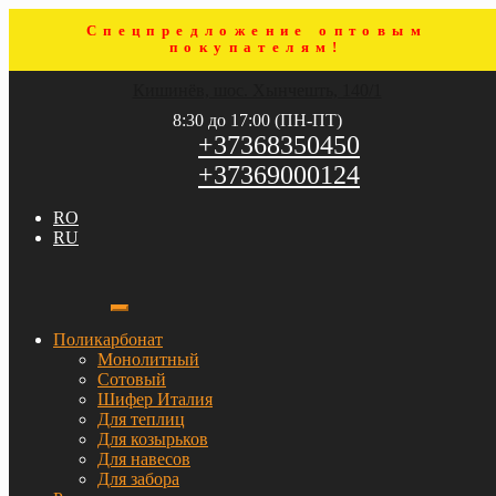
Спецпредложение оптовым
покупателям!
Перейти
Перейти
Кишинёв, шос. Хынчешть, 140/1
к
к
навигации
содержимому
8:30 до 17:00 (ПН-ПТ)
+37368350450
+37369000124
RO
RU
Поликарбонат
Монолитный
Сотовый
Шифер Италия
Для теплиц
Для козырьков
Для навесов
Для забора