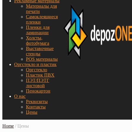
Рекламные материалы
Материалы для
печати
Самоклеящиеся
пленки
Пленки для
ламинации
Холсты,
фотобумага
Выставочные
стенды
POS материалы
Оргстекло и пластик
Оргстекло
Пластик ПВХ
ПЭТ/ПЭТГ
листовой
Пенокартон
О нас
Реквизиты
Контакты
Цены
Home
/
Цены