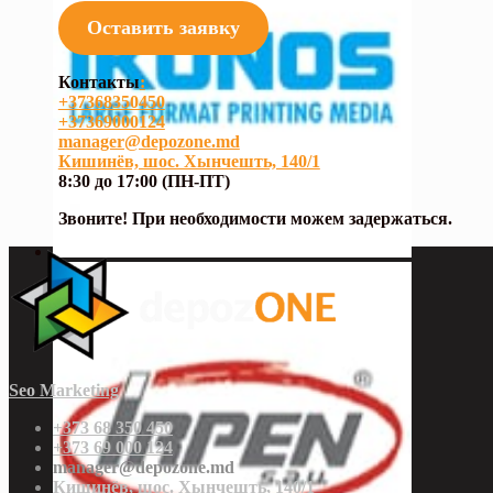
Оставить заявку
Контакты
:
+37368350450
+37369000124
manager@depozone.md
Кишинёв, шос. Хынчешть, 140/1
8:30 до 17:00 (ПН-ПТ)
Звоните! При необходимости можем задержаться.
Seo Marketing
+373 68 350 450
+373 69 000 124
manager@depozone.md
Кишинёв, шос. Хынчешть, 140/1