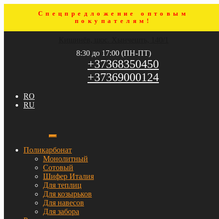
Спецпредложение оптовым
покупателям!
Перейти
Перейти
Кишинёв, шос. Хынчешть, 140/1
к
к
навигации
содержимому
8:30 до 17:00 (ПН-ПТ)
+37368350450
+37369000124
RO
RU
Поликарбонат
Монолитный
Сотовый
Шифер Италия
Для теплиц
Для козырьков
Для навесов
Для забора