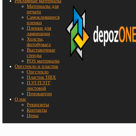
Рекламные материалы
Материалы для
печати
Самоклеящиеся
пленки
Пленки для
ламинации
Холсты,
фотобумага
Выставочные
стенды
POS материалы
Оргстекло и пластик
Оргстекло
Пластик ПВХ
ПЭТ/ПЭТГ
листовой
Пенокартон
О нас
Реквизиты
Контакты
Цены