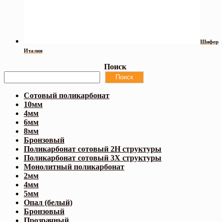
Шифер
Италия
Поиск
Поиск
Сотовый поликарбонат
10мм
4мм
6мм
8мм
Бронзовый
Поликарбонат сотовый 2Н структуры
Поликарбонат сотовый 3Х структуры
Монолитный поликарбонат
2мм
4мм
5мм
Опал (белый)
Бронзовый
Прозрачный