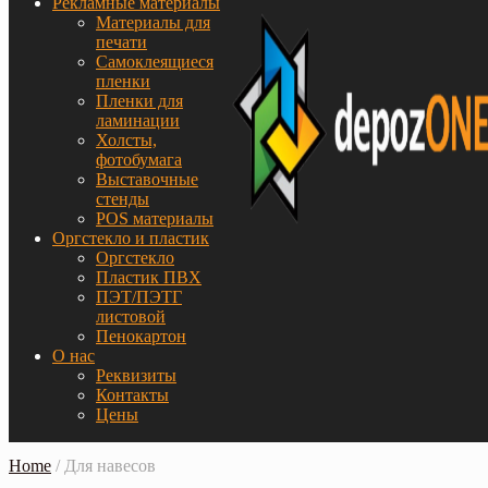
Рекламные материалы
Материалы для
печати
Самоклеящиеся
пленки
Пленки для
ламинации
Холсты,
фотобумага
Выставочные
стенды
POS материалы
Оргстекло и пластик
Оргстекло
Пластик ПВХ
ПЭТ/ПЭТГ
листовой
Пенокартон
О нас
Реквизиты
Контакты
Цены
Home
/
Для навесов