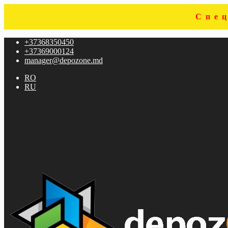
Спе
Перейти
Перейти
+37368350450
к
к
+37369000124
навигации
содержимому
manager@depozone.md
RO
RU