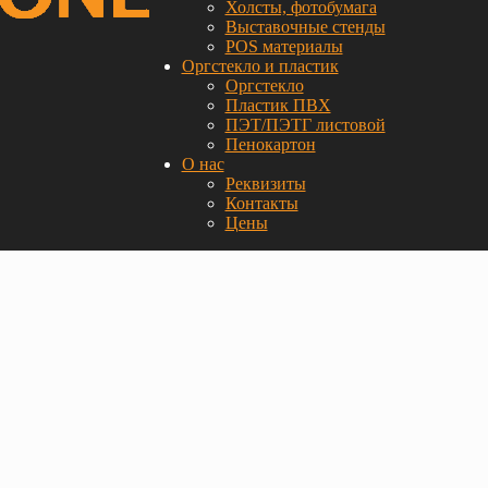
Холсты, фотобумага
Выставочные стенды
POS материалы
Оргстекло и пластик
Оргстекло
Пластик ПВХ
ПЭТ/ПЭТГ листовой
Пенокартон
О нас
Реквизиты
Контакты
Цены