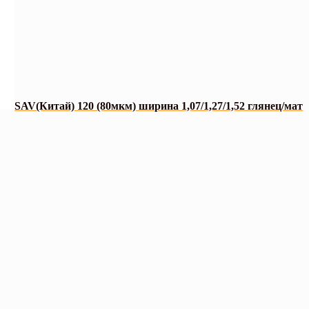
SAV(Китай) 120 (80мкм) ширина 1,07/1,27/1,52 глянец/мат