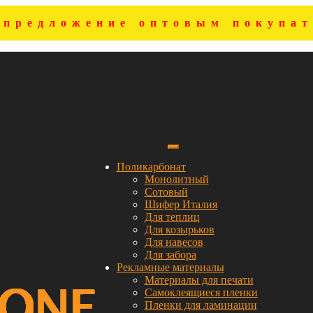
цпредложение оптовым покупат
Поликарбонат
Монолитный
Сотовый
Шифер Италия
Для теплиц
Для козырьков
Для навесов
Для забора
Рекламные материалы
Материалы для печати
Самоклеящиеся пленки
Пленки для ламинации