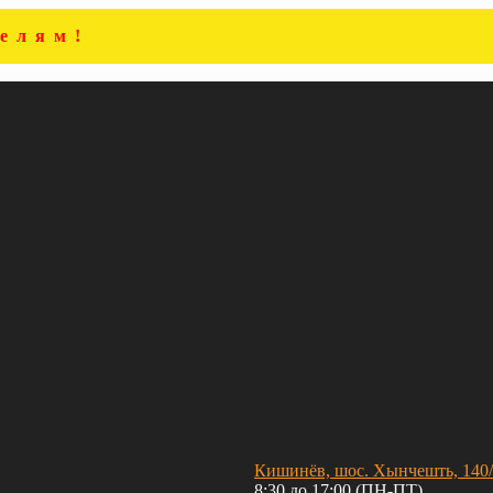
елям!
Кишинёв, шос. Хынчешть, 140
8:30 до 17:00 (ПН-ПТ)