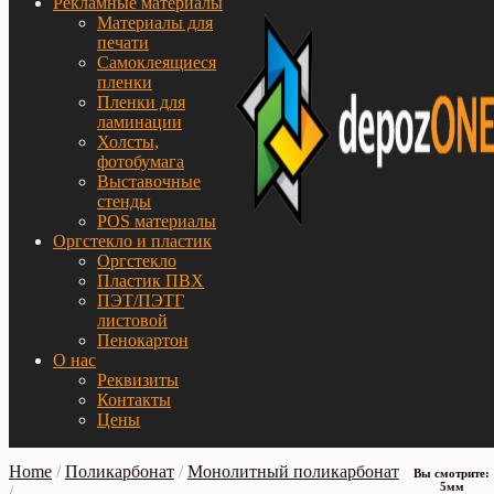
Рекламные материалы
Материалы для
печати
Самоклеящиеся
пленки
Пленки для
ламинации
Холсты,
фотобумага
Выставочные
стенды
POS материалы
Оргстекло и пластик
Оргстекло
Пластик ПВХ
ПЭТ/ПЭТГ
листовой
Пенокартон
О нас
Реквизиты
Контакты
Цены
Home
/
Поликарбонат
/
Монолитный поликарбонат
Вы смотрите:
5мм
/