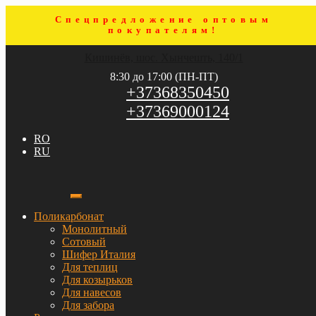
Спецпредложение оптовым
покупателям!
Перейти
Перейти
Кишинёв, шос. Хынчешть, 140/1
к
к
навигации
содержимому
8:30 до 17:00 (ПН-ПТ)
+37368350450
+37369000124
RO
RU
Поликарбонат
Монолитный
Сотовый
Шифер Италия
Для теплиц
Для козырьков
Для навесов
Для забора