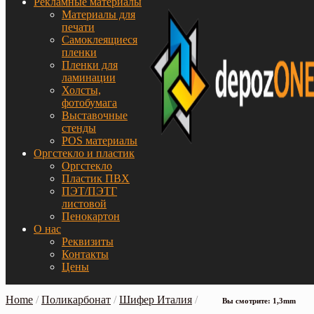
Рекламные материалы
Материалы для
печати
Самоклеящиеся
пленки
Пленки для
ламинации
Холсты,
фотобумага
Выставочные
стенды
POS материалы
Оргстекло и пластик
Оргстекло
Пластик ПВХ
ПЭТ/ПЭТГ
листовой
Пенокартон
О нас
Реквизиты
Контакты
Цены
Home
/
Поликарбонат
/
Шифер Италия
/
Вы смотрите: 1,3mm