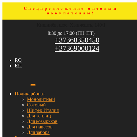
Спецпредложение оптовым
покупателям!
Перейти
Перейти
Кишинёв, шос. Хынчешть, 140/1
к
к
навигации
содержимому
8:30 до 17:00 (ПН-ПТ)
+37368350450
+37369000124
RO
RU
Поликарбонат
Монолитный
Сотовый
Шифер Италия
Для теплиц
Для козырьков
Для навесов
Для забора