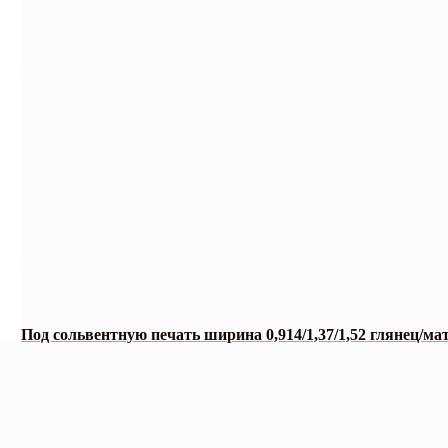
Под сольвентную печать ширина 0,914/1,37/1,52 глянец/ма