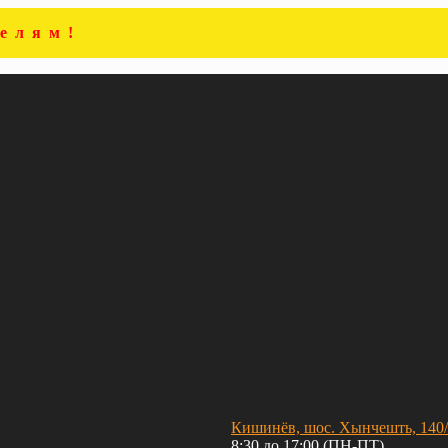
елям!
Кишинёв, шос. Хынчешть, 140
8:30 до 17:00 (ПН-ПТ)