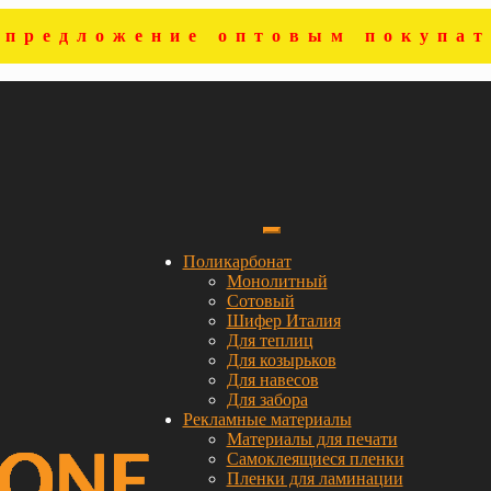
цпредложение оптовым покупат
Поликарбонат
Монолитный
Сотовый
Шифер Италия
Для теплиц
Для козырьков
Для навесов
Для забора
Рекламные материалы
Материалы для печати
Самоклеящиеся пленки
Пленки для ламинации