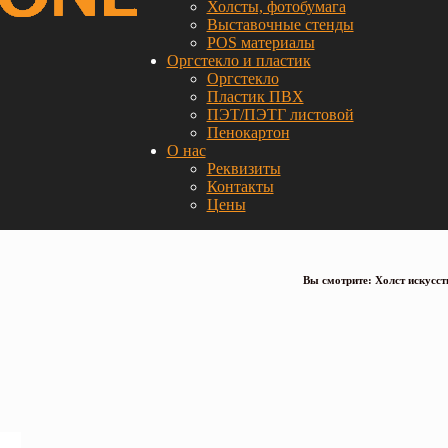
Холсты, фотобумага
Выставочные стенды
POS материалы
Оргстекло и пластик
Оргстекло
Пластик ПВХ
ПЭТ/ПЭТГ листовой
Пенокартон
О нас
Реквизиты
Контакты
Цены
Вы смотрите: Холст искусст