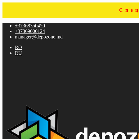
Спе
Перейти
Перейти
+37368350450
к
к
+37369000124
навигации
содержимому
manager@depozone.md
RO
RU