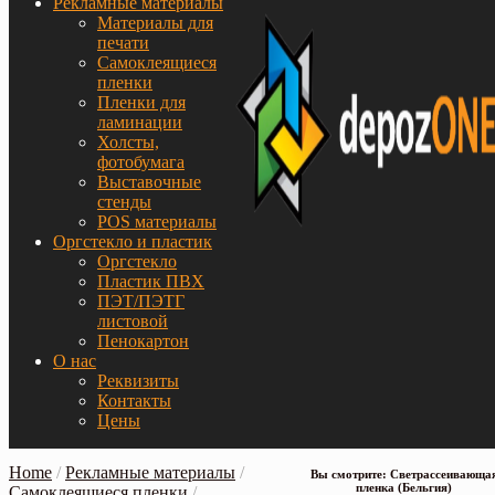
Рекламные материалы
Материалы для
печати
Самоклеящиеся
пленки
Пленки для
ламинации
Холсты,
фотобумага
Выставочные
стенды
POS материалы
Оргстекло и пластик
Оргстекло
Пластик ПВХ
ПЭТ/ПЭТГ
листовой
Пенокартон
О нас
Реквизиты
Контакты
Цены
Home
/
Рекламные материалы
/
Вы смотрите: Светрассеивающа
пленка (Бельгия)
Самоклеящиеся пленки
/