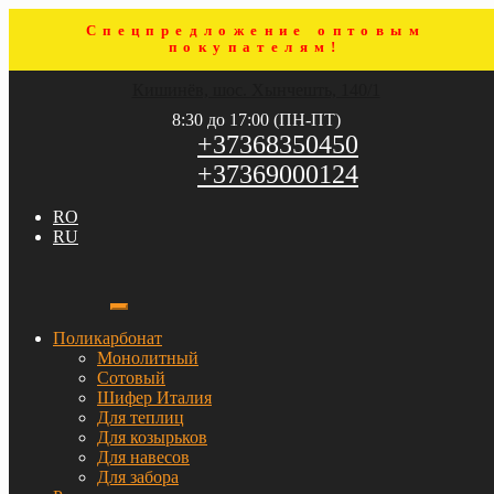
Спецпредложение оптовым
покупателям!
Перейти
Перейти
Кишинёв, шос. Хынчешть, 140/1
к
к
навигации
содержимому
8:30 до 17:00 (ПН-ПТ)
+37368350450
+37369000124
RO
RU
Поликарбонат
Монолитный
Сотовый
Шифер Италия
Для теплиц
Для козырьков
Для навесов
Для забора