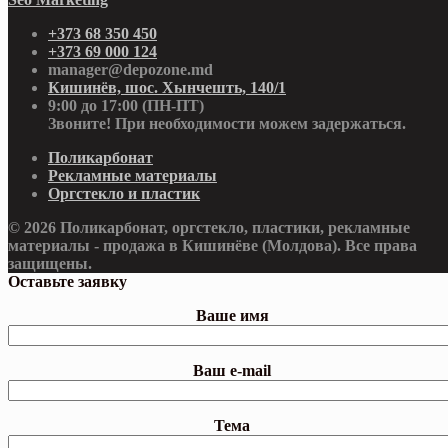
+373 68 350 450
+373 69 000 124
manager@depozone.md
Кишинёв, шос. Хынчешть, 140/1
9:00 до 17:00 (ПН-ПТ)
Звоните! При необходимости можем задержаться.
Поликарбонат
Рекламные материалы
Оргстекло и пластик
© 2026 Поликарбонат, оргстекло, пластики, рекламные
материалы - продажа в Кишинёве (Молдова). Все права
защищены.
Оставьте заявку
Ваше имя
Ваш e-mail
Тема