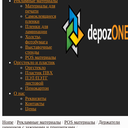
Рекламные материалы
Материалы для
печати
Самоклеящиеся
пленки
Пленки для
ламинации
Холсты,
фотобумага
Выставочные
стенды
POS материалы
Оргстекло и пластик
Оргстекло
Пластик ПВХ
ПЭТ/ПЭТГ
листовой
Пенокартон
О нас
Реквизиты
Контакты
Цены
Home
/
Рекламные материалы
/
POS материалы
/
Держатели
ценников с зажимами и прищепками
/