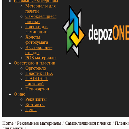
Рекламные материалы
Материалы для
печати
Самоклеящиеся
пленки
Пленки для
ламинации
Холсты,
фотобумага
Выставочные
стенды
POS материалы
Оргстекло и пластик
Оргстекло
Пластик ПВХ
ПЭТ/ПЭТГ
листовой
Пенокартон
О нас
Реквизиты
Контакты
Цены
Home
/
Рекламные материалы
/
Самоклеящиеся пленки
/
Пленк
для печати
/