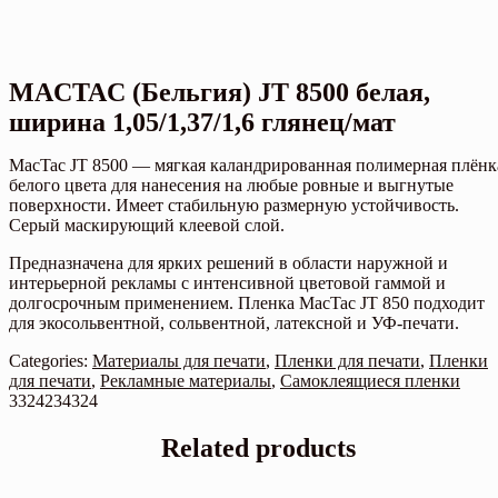
MACTAC (Бельгия) JT 8500 белая,
ширина 1,05/1,37/1,6 глянец/мат
MacTac JT 8500 — мягкая каландрированная полимерная плёнк
белого цвета для нанесения на любые ровные и выгнутые
поверхности. Имеет стабильную размерную устойчивость.
Серый маскирующий клеевой слой.
Предназначена для ярких решений в области наружной и
интерьерной рекламы с интенсивной цветовой гаммой и
долгосрочным применением. Пленка MacTac JT 850 подходит
для экосольвентной, сольвентной, латексной и УФ-печати.
Categories:
Материалы для печати
,
Пленки для печати
,
Пленки
для печати
,
Рекламные материалы
,
Самоклеящиеся пленки
3324234324
Related products