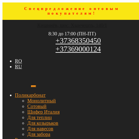
Спецпредложение оптовым
покупателям!
Перейти
Перейти
Кишинёв, шос. Хынчешть, 140/1
к
к
навигации
содержимому
8:30 до 17:00 (ПН-ПТ)
+37368350450
+37369000124
RO
RU
Поликарбонат
Монолитный
Сотовый
Шифер Италия
Для теплиц
Для козырьков
Для навесов
Для забора