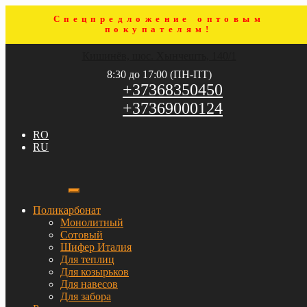
Спецпредложение оптовым
покупателям!
Перейти
Перейти
Кишинёв, шос. Хынчешть, 140/1
к
к
навигации
содержимому
8:30 до 17:00 (ПН-ПТ)
+37368350450
+37369000124
RO
RU
Поликарбонат
Монолитный
Сотовый
Шифер Италия
Для теплиц
Для козырьков
Для навесов
Для забора