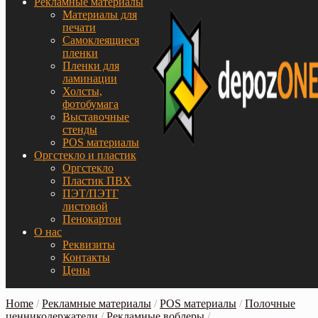
Рекламные материалы
Материалы для
печати
Самоклеящиеся
пленки
Пленки для
ламинации
Холсты,
фотобумага
Выставочные
стенды
POS материалы
Оргстекло и пластик
Оргстекло
Пластик ПВХ
ПЭТ/ПЭТГ
листовой
Пенокартон
О нас
Реквизиты
Контакты
Цены
Home
/
Рекламные материалы
/
POS материалы
/
Полочные
ценникодержатели
/
Рекламные воблеры
/