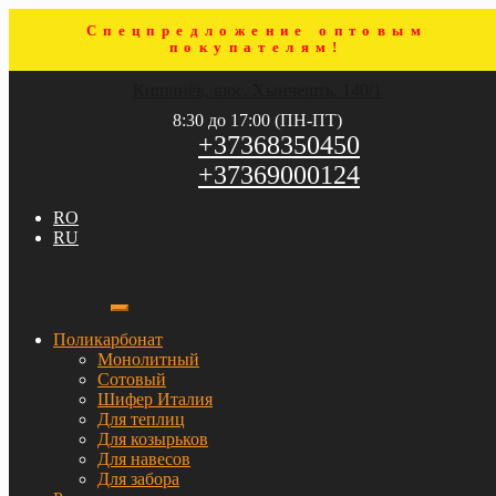
Спецпредложение оптовым
покупателям!
Перейти
Перейти
Кишинёв, шос. Хынчешть, 140/1
к
к
навигации
содержимому
8:30 до 17:00 (ПН-ПТ)
+37368350450
+37369000124
RO
RU
Поликарбонат
Монолитный
Сотовый
Шифер Италия
Для теплиц
Для козырьков
Для навесов
Для забора