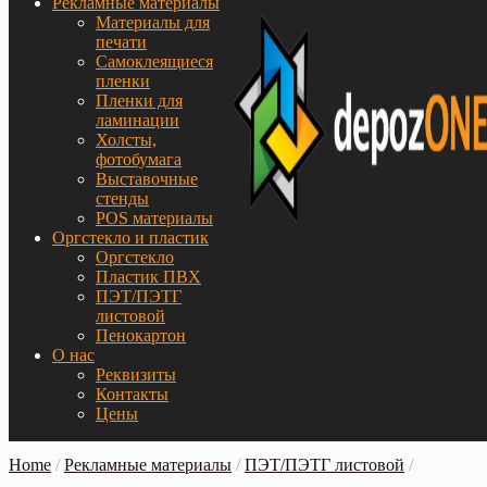
Рекламные материалы
Материалы для
печати
Самоклеящиеся
пленки
Пленки для
ламинации
Холсты,
фотобумага
Выставочные
стенды
POS материалы
Оргстекло и пластик
Оргстекло
Пластик ПВХ
ПЭТ/ПЭТГ
листовой
Пенокартон
О нас
Реквизиты
Контакты
Цены
Home
/
Рекламные материалы
/
ПЭТ/ПЭТГ листовой
/