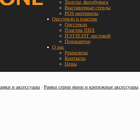
Холсты, фотобумага
Выставочные стенды
POS материалы
Оргстекло и пластик
Оргстекло
Пластик ПВХ
ПЭТ/ПЭТГ листовой
Пенокартон
О нас
Реквизиты
Контакты
Цены
амки и аксессуары
/
Рамки серии мини и крепежные аксессуары