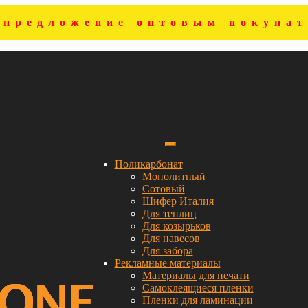
цпредложение оптовым покупат
Поликарбонат
Монолитный
Сотовый
Шифер Италия
Для теплиц
Для козырьков
Для навесов
Для забора
Рекламные материалы
Материалы для печати
Самоклеящиеся пленки
Пленки для ламинации