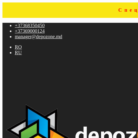
Спе
Перейти
Перейти
+37368350450
к
к
+37369000124
навигации
содержимому
manager@depozone.md
RO
RU