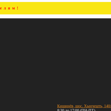
елям!
Кишинёв, шос. Хынчешть, 140
8:30 до 17:00 (ПН-ПТ)