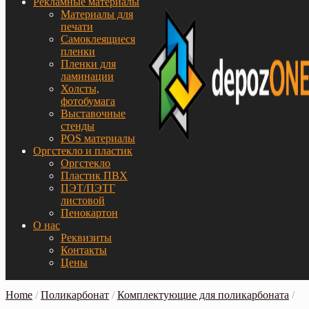
Рекламные материалы
Материалы для
печати
Самоклеящиеся
пленки
Пленки для
ламинации
Холсты,
фотобумага
Выставочные
стенды
POS материалы
Оргстекло и пластик
Оргстекло
Пластик ПВХ
ПЭТ/ПЭТГ
листовой
Пенокартон
О нас
Реквизиты
Контакты
Цены
Home
/
Поликарбонат
/
Комплектующие для поликарбоната
/