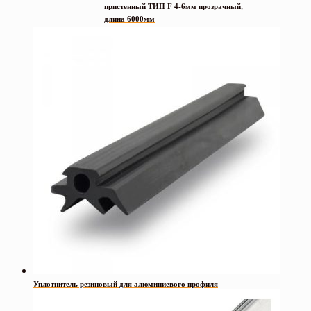
пристенный ТИП F 4-6мм прозрачный,
длина 6000мм
Уплотнитель резиновый для алюминиевого профиля