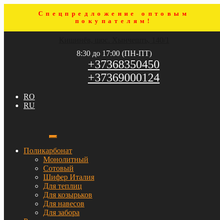
Спецпредложение оптовым
покупателям!
Перейти
Перейти
Кишинёв, шос. Хынчешть, 140/1
к
к
навигации
содержимому
8:30 до 17:00 (ПН-ПТ)
+37368350450
+37369000124
RO
RU
Поликарбонат
Монолитный
Сотовый
Шифер Италия
Для теплиц
Для козырьков
Для навесов
Для забора