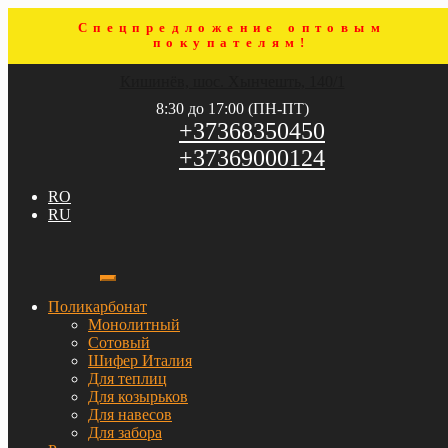
Спецпредложение оптовым
покупателям!
Перейти
Перейти
Кишинёв, шос. Хынчешть, 140/1
к
к
навигации
содержимому
8:30 до 17:00 (ПН-ПТ)
+37368350450
+37369000124
RO
RU
Поликарбонат
Монолитный
Сотовый
Шифер Италия
Для теплиц
Для козырьков
Для навесов
Для забора