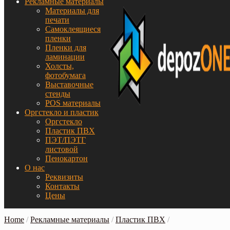
Рекламные материалы
Материалы для
печати
Самоклеящиеся
пленки
Пленки для
ламинации
Холсты,
фотобумага
Выставочные
стенды
POS материалы
Оргстекло и пластик
Оргстекло
Пластик ПВХ
ПЭТ/ПЭТГ
листовой
Пенокартон
О нас
Реквизиты
Контакты
Цены
Home
/
Рекламные материалы
/
Пластик ПВХ
/