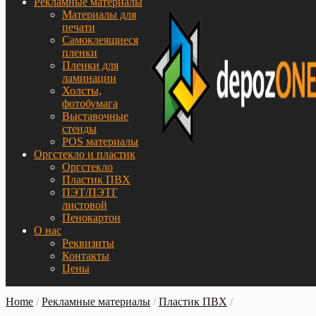
Рекламные материалы
Материалы для
печати
Самоклеящиеся
пленки
Пленки для
ламинации
Холсты,
фотобумага
Выставочные
стенды
POS материалы
Оргстекло и пластик
Оргстекло
Пластик ПВХ
ПЭТ/ПЭТГ
листовой
Пенокартон
О нас
Реквизиты
Контакты
Цены
Home
/
Рекламные материалы
/
Пластик ПВХ
/