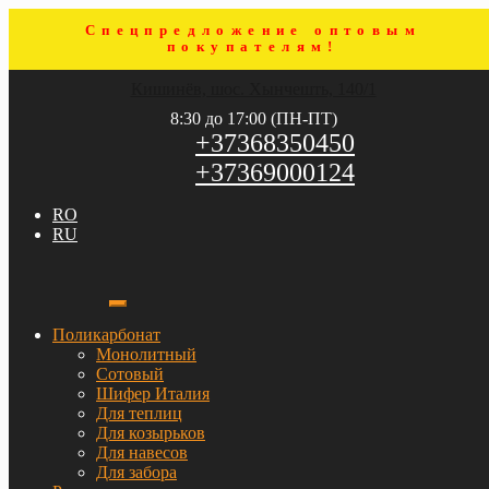
Спецпредложение оптовым
покупателям!
Перейти
Перейти
Кишинёв, шос. Хынчешть, 140/1
к
к
навигации
содержимому
8:30 до 17:00 (ПН-ПТ)
+37368350450
+37369000124
RO
RU
Поликарбонат
Монолитный
Сотовый
Шифер Италия
Для теплиц
Для козырьков
Для навесов
Для забора