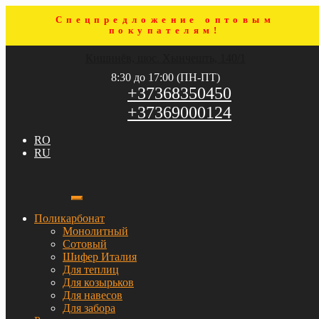
Спецпредложение оптовым
покупателям!
Перейти
Перейти
Кишинёв, шос. Хынчешть, 140/1
к
к
навигации
содержимому
8:30 до 17:00 (ПН-ПТ)
+37368350450
+37369000124
RO
RU
Поликарбонат
Монолитный
Сотовый
Шифер Италия
Для теплиц
Для козырьков
Для навесов
Для забора