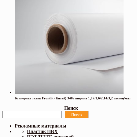
Баннерная ткань Frontlit (Китай) 340г ширина 1,07/1,6/2,14/3,2 глянец/мат
Поиск
Поиск
Рекламные материалы
Пластик ПВХ
ПЭТ/ПЭТГ листовой