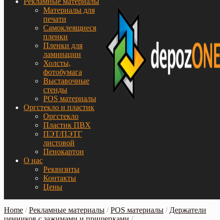
Рекламные материалы
Материалы для
печати
Самоклеящиеся
пленки
Пленки для
ламинации
Холсты,
фотобумага
Выставочные
стенды
POS материалы
Оргстекло и пластик
Оргстекло
Пластик ПВХ
ПЭТ/ПЭТГ
листовой
Пенокартон
О нас
Реквизиты
Контакты
Цены
Home
/
Рекламные материалы
/
POS материалы
/
Держатели
ценников с зажимами и прищепками
/