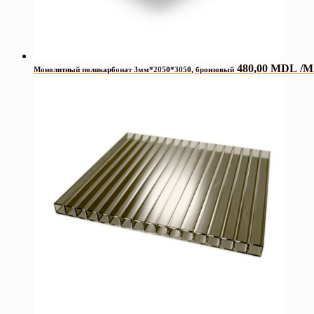
480,00
MDL
/M
Монолитный поликарбонат 3мм*2050*3050, бронзовый