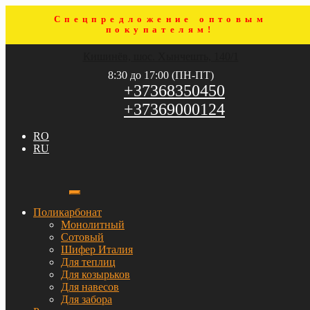
Спецпредложение оптовым
покупателям!
Перейти
Перейти
Кишинёв, шос. Хынчешть, 140/1
к
к
навигации
содержимому
8:30 до 17:00 (ПН-ПТ)
+37368350450
+37369000124
RO
RU
Поликарбонат
Монолитный
Сотовый
Шифер Италия
Для теплиц
Для козырьков
Для навесов
Для забора