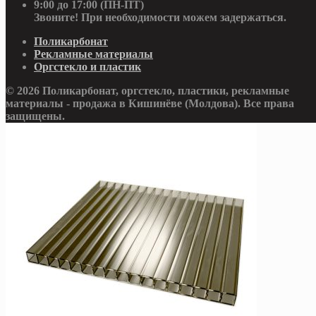
9:00 до 17:00 (ПН-ПТ)
Звоните! При необходимости можем задержаться.
Поликарбонат
Рекламные материалы
Оргстекло и пластик
© 2026 Поликарбонат, оргстекло, пластики, рекламные
материалы - продажа в Кишинёве (Молдова). Все права
защищены.