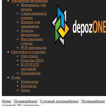
Рекламные материалы
Материалы для
печати
Самоклеящиеся
пленки
Пленки для
ламинации
Холсты,
фотобумага
Выставочные
стенды
POS материалы
Оргстекло и пластик
Оргстекло
Пластик ПВХ
ПЭТ/ПЭТГ
листовой
Пенокартон
О нас
Реквизиты
Контакты
Цены
Home
/
Поликарбонат
/
Сотовый поликарбонат
/
Поликарбонат
сотовый 2Н структуры
/