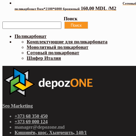
Сотовы
160,00
MDL
/М2
поликарбонат 8мм*2100*6000 бронзовый
Поиск
Поиск
Поликарбонат
Комплектующие для поликарбоната
Монолитный поликарбонат
Сотовый поликарбонат
Шифер Италия
Seo Marketing
+373 68 350 450
+373 69 000 124
manager@depozone.md
Кишинёв, шос. Хынчешть, 140/1