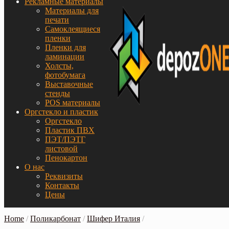
Рекламные материалы
Материалы для
печати
Самоклеящиеся
пленки
Пленки для
ламинации
Холсты,
фотобумага
Выставочные
стенды
POS материалы
Оргстекло и пластик
Оргстекло
Пластик ПВХ
ПЭТ/ПЭТГ
листовой
Пенокартон
О нас
Реквизиты
Контакты
Цены
Home
/
Поликарбонат
/
Шифер Италия
/