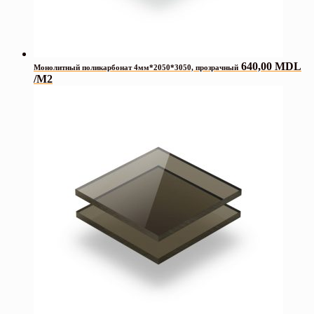
640,00
MDL
Монолитный поликарбонат 4мм*2050*3050, прозрачный
/M2