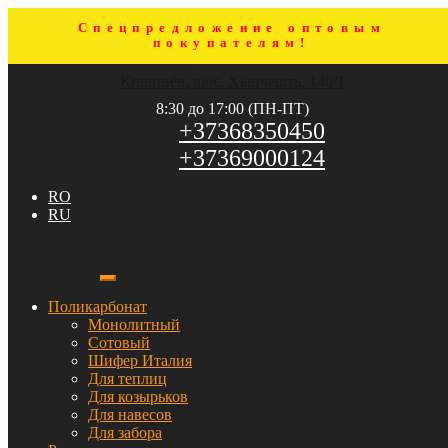
Спецпредложение оптовым
покупателям!
Перейти
Перейти
Кишинёв, шос. Хынчешть, 140/1
к
к
навигации
содержимому
8:30 до 17:00 (ПН-ПТ)
+37368350450
+37369000124
RO
RU
Поликарбонат
Монолитный
Сотовый
Шифер Италия
Для теплиц
Для козырьков
Для навесов
Для забора