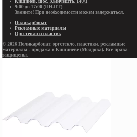
Кишинёв, шос. Хынчешть, 140/1
9:00 до 17:00 (ПН-ПТ)
Звоните! При необходимости можем задержаться.
Поликарбонат
Рекламные материалы
Оргстекло и пластик
© 2026 Поликарбонат, оргстекло, пластики, рекламные
материалы - продажа в Кишинёве (Молдова). Все права
защищены.