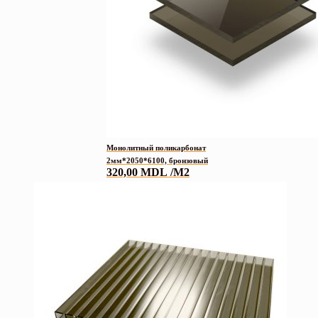
Монолитный поликарбонат
2мм*2050*6100, бронзовый
320,00
MDL
/M2