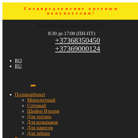
Спецпредложение оптовым
покупателям!
Перейти
Перейти
Кишинёв, шос. Хынчешть, 140/1
к
к
навигации
содержимому
8:30 до 17:00 (ПН-ПТ)
+37368350450
+37369000124
RO
RU
Поликарбонат
Монолитный
Сотовый
Шифер Италия
Для теплиц
Для козырьков
Для навесов
Для забора