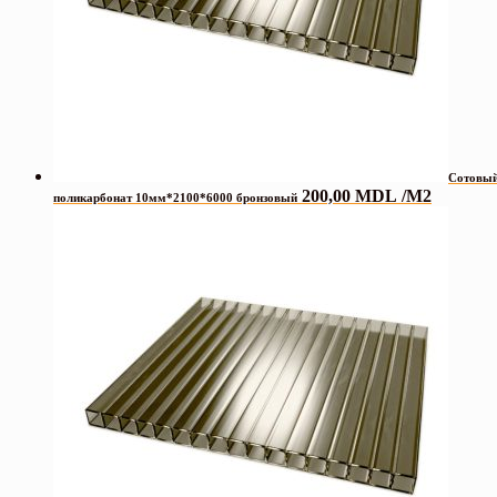
Сотовы
200,00
MDL
/М2
поликарбонат 10мм*2100*6000 бронзовый