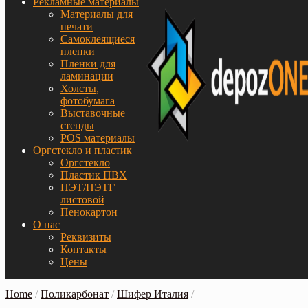
Рекламные материалы
Материалы для
печати
Самоклеящиеся
пленки
Пленки для
ламинации
Холсты,
фотобумага
Выставочные
стенды
POS материалы
Оргстекло и пластик
Оргстекло
Пластик ПВХ
ПЭТ/ПЭТГ
листовой
Пенокартон
О нас
Реквизиты
Контакты
Цены
Home
/
Поликарбонат
/
Шифер Италия
/