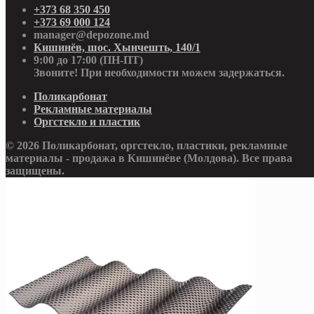
+373 68 350 450
+373 69 000 124
manager@depozone.md
Кишинёв, шос. Хынчешть, 140/1
9:00 до 17:00 (ПН-ПТ)
Звоните! При необходимости можем задержаться.
Поликарбонат
Рекламные материалы
Оргстекло и пластик
© 2026 Поликарбонат, оргстекло, пластики, рекламные
материалы - продажа в Кишинёве (Молдова). Все права
защищены.