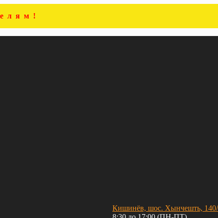
елям!
Кишинёв, шос. Хынчешть, 140
8:30 до 17:00 (ПН-ПТ)