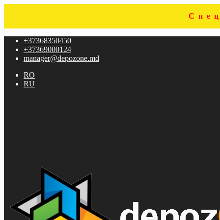
Спе
Перейти
Перейти
+37368350450
к
к
+37369000124
навигации
содержимому
manager@depozone.md
RO
RU