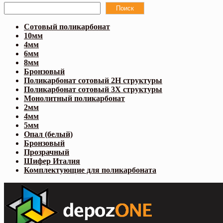
Поиск
Сотовый поликарбонат
10мм
4мм
6мм
8мм
Бронзовый
Поликарбонат сотовый 2Н структуры
Поликарбонат сотовый 3Х структуры
Монолитный поликарбонат
2мм
4мм
5мм
Опал (белый)
Бронзовый
Прозрачный
Шифер Италия
Комплектующие для поликарбоната