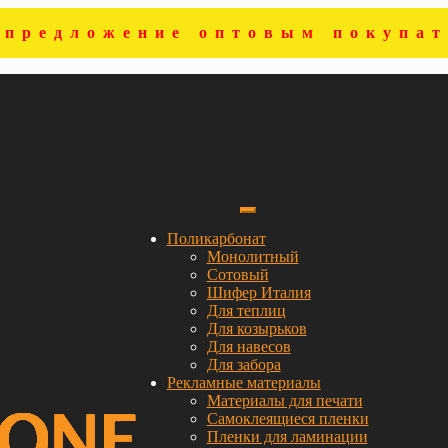
цпредложение оптовым покупат
Поликарбонат
Монолитный
Сотовый
Шифер Италия
Для теплиц
Для козырьков
Для навесов
Для забора
Рекламные материалы
Материалы для печати
Самоклеящиеся пленки
Пленки для ламинации