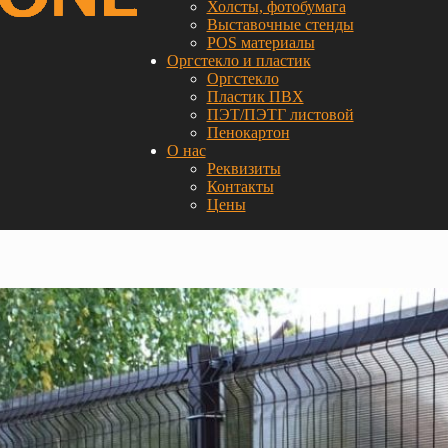
Холсты, фотобумага
Выставочные стенды
POS материалы
Оргстекло и пластик
Оргстекло
Пластик ПВХ
ПЭТ/ПЭТГ листовой
Пенокартон
О нас
Реквизиты
Контакты
Цены