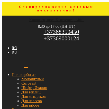
Спецпредложение оптовым
покупателям!
Перейти
Перейти
Кишинёв, шос. Хынчешть, 140/1
к
к
навигации
содержимому
8:30 до 17:00 (ПН-ПТ)
+37368350450
+37369000124
RO
RU
Поликарбонат
Монолитный
Сотовый
Шифер Италия
Для теплиц
Для козырьков
Для навесов
Для забора