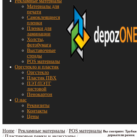
Рекламные материалы
Материалы для
печати
Самоклеящиеся
пленки
Пленки для
ламинации
Холсты,
фотобумага
Выставочные
стенды
POS материалы
Оргстекло и пластик
Оргстекло
Пластик ПВХ
ПЭТ/ПЭТГ
листовой
Пенокартон
О нас
Реквизиты
Контакты
Цены
Home
/
Рекламные материалы
/
POS материалы
Вы смотрите: Трубки
держатели рамок
/
Пластиковые рамки и аксессуары
/