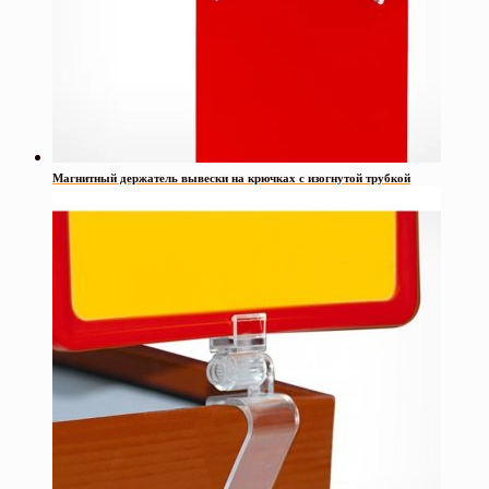
Магнитный держатель вывески на крючках с изогнутой трубкой