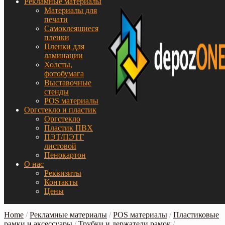
Рекламные материалы
Материалы для
печати
Самоклеящиеся
пленки
Пленки для
ламинации
Холсты,
фотобумага
Выставочные
стенды
POS материалы
Оргстекло и пластик
Оргстекло
Пластик ПВХ
ПЭТ/ПЭТГ
листовой
Пенокартон
О нас
Реквизиты
Контакты
Цены
Home
/
Рекламные материалы
/
POS материалы
/
Пластиковые
рамки и аксессуары
/
Трубки и держатели рамок
/