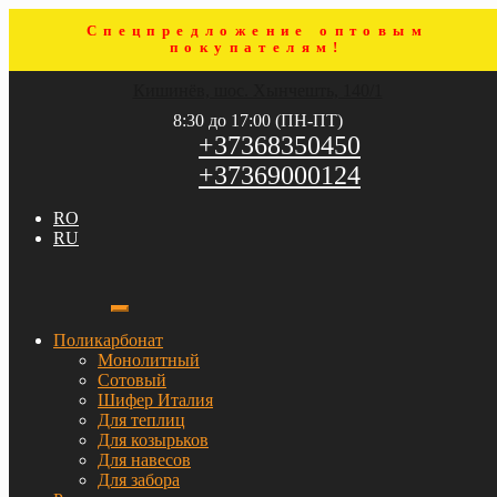
Спецпредложение оптовым
покупателям!
Перейти
Перейти
Кишинёв, шос. Хынчешть, 140/1
к
к
навигации
содержимому
8:30 до 17:00 (ПН-ПТ)
+37368350450
+37369000124
RO
RU
Поликарбонат
Монолитный
Сотовый
Шифер Италия
Для теплиц
Для козырьков
Для навесов
Для забора