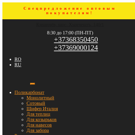
Спецпредложение оптовым
покупателям!
Перейти
Перейти
Кишинёв, шос. Хынчешть, 140/1
к
к
навигации
содержимому
8:30 до 17:00 (ПН-ПТ)
+37368350450
+37369000124
RO
RU
Поликарбонат
Монолитный
Сотовый
Шифер Италия
Для теплиц
Для козырьков
Для навесов
Для забора