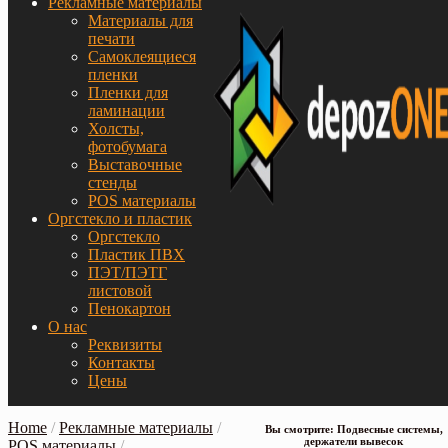
Рекламные материалы
Материалы для
печати
Самоклеящиеся
пленки
Пленки для
ламинации
Холсты,
фотобумага
Выставочные
стенды
POS материалы
Оргстекло и пластик
Оргстекло
Пластик ПВХ
ПЭТ/ПЭТГ
листовой
Пенокартон
О нас
Реквизиты
Контакты
Цены
Home
/
Рекламные материалы
/
Вы смотрите: Подвесные системы,
держатели вывесок
POS материалы
/