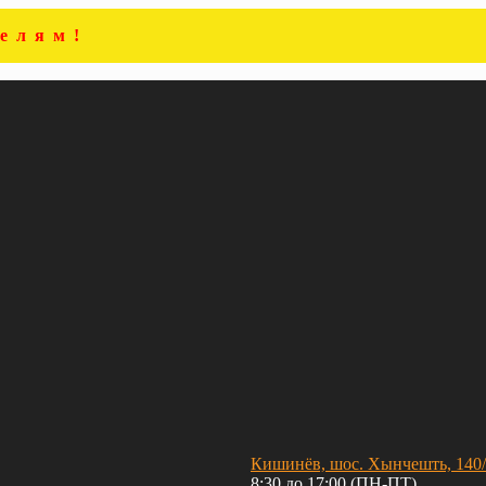
елям!
Кишинёв, шос. Хынчешть, 140
8:30 до 17:00 (ПН-ПТ)