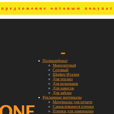
цпредложение оптовым покупат
Поликарбонат
Монолитный
Сотовый
Шифер Италия
Для теплиц
Для козырьков
Для навесов
Для забора
Рекламные материалы
Материалы для печати
Самоклеящиеся пленки
Пленки для ламинации