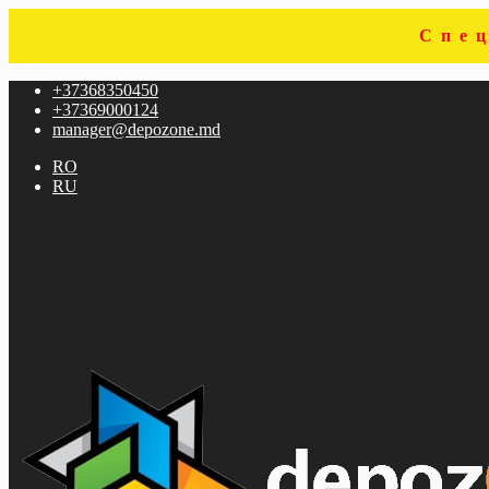
Спе
Перейти
Перейти
+37368350450
к
к
+37369000124
навигации
содержимому
manager@depozone.md
RO
RU