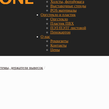
Холсты, фотобумага
Выставочные стенды
POS материалы
Оргстекло и пластик
Оргстекло
Пластик ПВХ
ПЭТ/ПЭТГ листовой
Пенокартон
О нас
Реквизиты
Контакты
Цены
темы, держатели вывесок
/