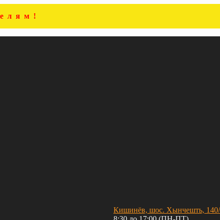
елям!
Кишинёв, шос. Хынчешть, 140
8:30 до 17:00 (ПН-ПТ)