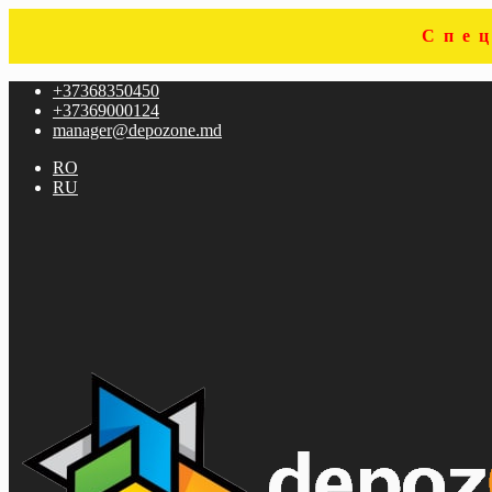
Спе
Перейти
Перейти
+37368350450
к
к
+37369000124
навигации
содержимому
manager@depozone.md
RO
RU