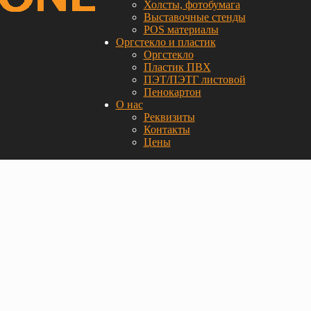
Холсты, фотобумага
Выставочные стенды
POS материалы
Оргстекло и пластик
Оргстекло
Пластик ПВХ
ПЭТ/ПЭТГ листовой
Пенокартон
О нас
Реквизиты
Контакты
Цены