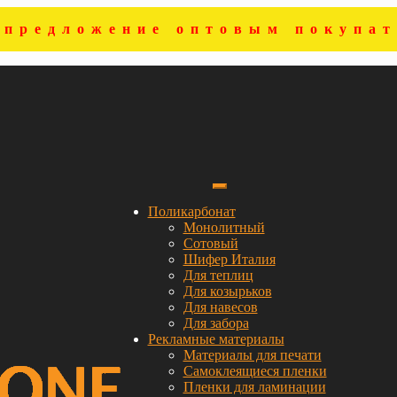
цпредложение оптовым покупат
Поликарбонат
Монолитный
Сотовый
Шифер Италия
Для теплиц
Для козырьков
Для навесов
Для забора
Рекламные материалы
Материалы для печати
Самоклеящиеся пленки
Пленки для ламинации