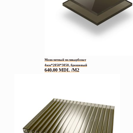
Монолитный поликарбонат
4мм*2050*3050, бронзовый
640,00
MDL
/M2