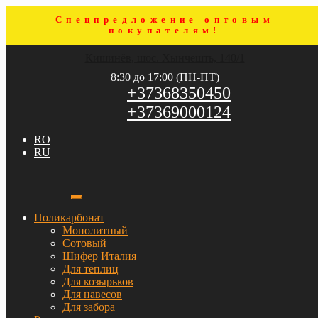
Спецпредложение оптовым
покупателям!
Перейти
Перейти
Кишинёв, шос. Хынчешть, 140/1
к
к
навигации
содержимому
8:30 до 17:00 (ПН-ПТ)
+37368350450
+37369000124
RO
RU
Поликарбонат
Монолитный
Сотовый
Шифер Италия
Для теплиц
Для козырьков
Для навесов
Для забора