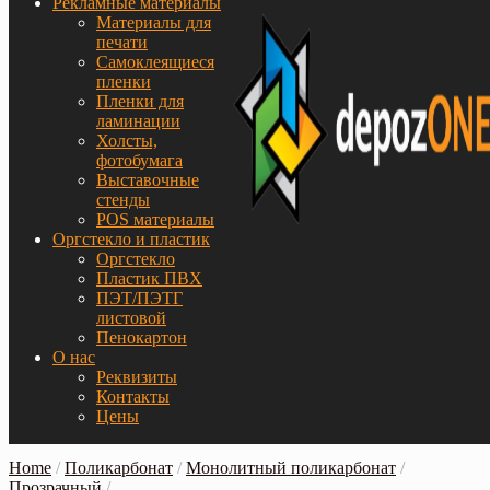
Рекламные материалы
Материалы для
печати
Самоклеящиеся
пленки
Пленки для
ламинации
Холсты,
фотобумага
Выставочные
стенды
POS материалы
Оргстекло и пластик
Оргстекло
Пластик ПВХ
ПЭТ/ПЭТГ
листовой
Пенокартон
О нас
Реквизиты
Контакты
Цены
Home
/
Поликарбонат
/
Монолитный поликарбонат
/
Прозрачный
/