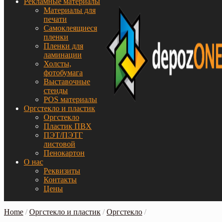
Рекламные материалы
Материалы для
печати
Самоклеящиеся
пленки
Пленки для
ламинации
Холсты,
фотобумага
Выставочные
стенды
POS материалы
Оргстекло и пластик
Оргстекло
Пластик ПВХ
ПЭТ/ПЭТГ
листовой
Пенокартон
О нас
Реквизиты
Контакты
Цены
Home
/
Оргстекло и пластик
/
Оргстекло
/