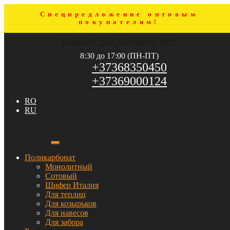
Спецпредложение оптовым
покупателям!
Перейти
Перейти
Кишинёв, шос. Хынчешть, 140/1
к
к
навигации
содержимому
8:30 до 17:00 (ПН-ПТ)
+37368350450
+37369000124
RO
RU
Поликарбонат
Монолитный
Сотовый
Шифер Италия
Для теплиц
Для козырьков
Для навесов
Для забора