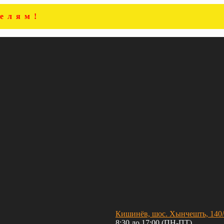
елям!
Кишинёв, шос. Хынчешть, 140
8:30 до 17:00 (ПН-ПТ)