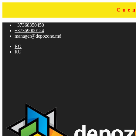
Спе
Перейти
Перейти
+37368350450
к
к
+37369000124
навигации
содержимому
manager@depozone.md
RO
RU