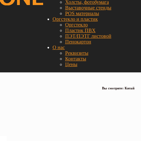
Холсты, фотобумага
Выставочные стенды
POS материалы
Оргстекло и пластик
Оргстекло
Пластик ПВХ
ПЭТ/ПЭТГ листовой
Пенокартон
О нас
Реквизиты
Контакты
Цены
Вы смотрите: Китай