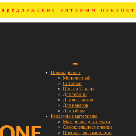
цпредложение оптовым покупат
Поликарбонат
Монолитный
Сотовый
Шифер Италия
Для теплиц
Для козырьков
Для навесов
Для забора
Рекламные материалы
Материалы для печати
Самоклеящиеся пленки
Пленки для ламинации