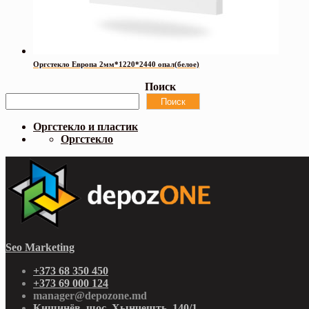
Оргстекло Европа 2мм*1220*2440 опал(белое)
Поиск
Поиск
Оргстекло и пластик
Оргстекло
Seo Marketing
+373 68 350 450
+373 69 000 124
manager@depozone.md
Кишинёв, шос. Хынчешть, 140/1