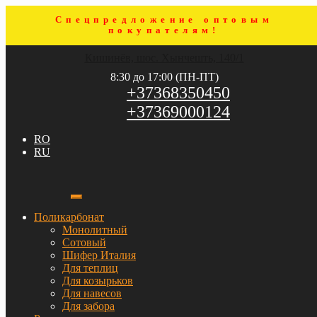
Спецпредложение оптовым
покупателям!
Перейти
Перейти
Кишинёв, шос. Хынчешть, 140/1
к
к
навигации
содержимому
8:30 до 17:00 (ПН-ПТ)
+37368350450
+37369000124
RO
RU
Поликарбонат
Монолитный
Сотовый
Шифер Италия
Для теплиц
Для козырьков
Для навесов
Для забора