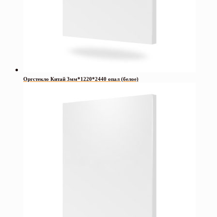
Оргстекло Китай 3мм*1220*2440 опал (белое)